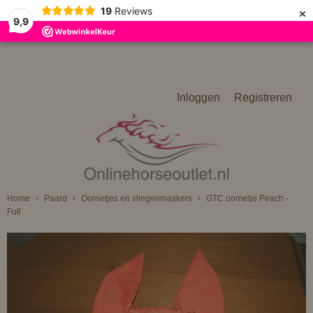
×
19
Reviews
9,9
Inloggen
Registreren
Home
›
Paard
›
Oornetjes en vliegenmaskers
›
GTC oornetje Peach -
Full