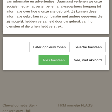
van informatie en advertenties. Daarnaast verlenen we onze
sociale media-, advertentie- en analysepartners toegang tot
informatie over hoe u onze site gebruikt. Zij kunnen deze
informatie gebruiken in combinatie met andere gegevens die
HB oornetje - Color met strass -
HB oornet Orange To Rio NL
zij mogelijk hebben verzameld door uw gebruik van hun
diverse kleuren en maten
diensten of die u hen hebt verstrekt.
€ 14,95
€ 13,50
Later opnieuw tonen
Selectie toestaan
Alles toestaan
Nee, niet akkoord
Cheval oornetje Ster -
HKM oornetje FLAGS
donkerblauw - full