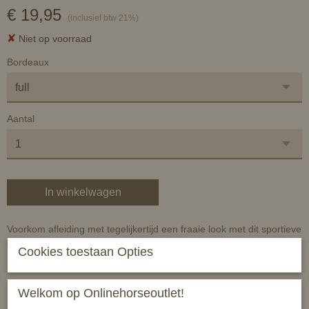
€ 19,95
(inclusief btw 21%)
✘
Niet op voorraad
Bordeaux
Aantal
In winkelwagen
Voorkom afleiding met tegelijkertijd een fraaie look met dit sportieve
oornetje.
Cookies toestaan Opties
Bescherm het hoofd van je paard met dit oornetje om te matchen
Welkom op Onlinehorseoutlet!
met de andere artikelen van de Windsor collectie. Dit sportieve