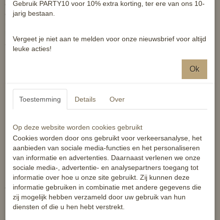
Gebruik PARTY10 voor 10% extra korting, ter ere van ons 10-
oornetje ziet er strak uit, en is zeer functioneel. Beperk
jarig bestaan.
omgevingslawaai en afleidingen tot een minimum met dit elegante,
maar sportieve oornetje. Het gehaakte design is afgezet met drie
koorden langs de rand in wit en zilver ter accentuering. De oren zijn
Vergeet je niet aan te melden voor onze nieuwsbrief voor altijd
ademend gaas om lawaai te dempen en insecten af te schrikken.
leuke acties!
Dit oornetje past gemakkelijk onder het hoofdstel.
Ok
Eigenschappen:
Toestemming
Details
Over
Elegant oornetje
Op deze website worden cookies gebruikt
Gehaakt katoen met stretch gaas oren
Cookies worden door ons gebruikt voor verkeersanalyse, het
Sportieve drievoudig afgezette rand
aanbieden van sociale media-functies en het personaliseren
Perfect om omgevingslawaai en last van insecten te beperken
van informatie en advertenties. Daarnaast verlenen we onze
sociale media-, advertentie- en analysepartners toegang tot
informatie over hoe u onze site gebruikt. Zij kunnen deze
informatie gebruiken in combinatie met andere gegevens die
Technische omschrijving:
zij mogelijk hebben verzameld door uw gebruik van hun
diensten of die u hen hebt verstrekt.
65% katoen.