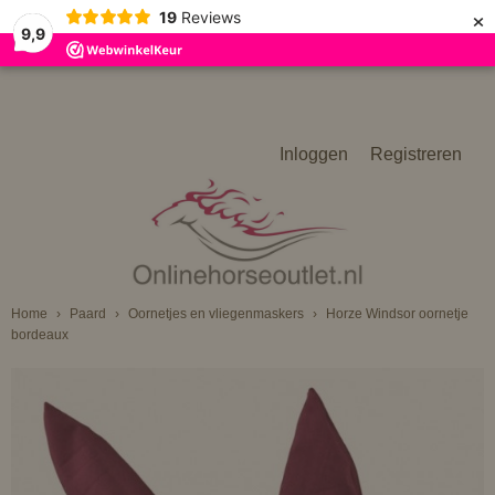
×
19
Reviews
9,9
Inloggen
Registreren
Home
›
Paard
›
Oornetjes en vliegenmaskers
›
Horze Windsor oornetje
bordeaux