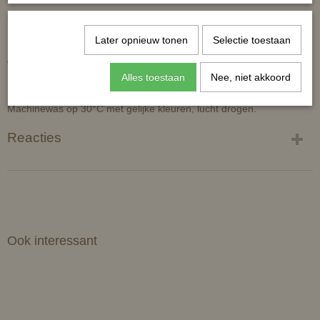
35% polyester.
Later opnieuw tonen
Selectie toestaan
Wasvoorschriften:
Alles toestaan
Nee, niet akkoord
Machinewas op 30°C met gelijke kleuren, lucht drogen.
Reacties
Ook interessant