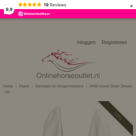
×
19
Reviews
9,9
Inloggen
Registreren
Home
›
Paard
›
Oornetjes en vliegenmaskers
›
HKM oornet Silver Stream
- wit
-20%