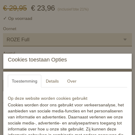
€ 29,95
€ 23,96
(inclusief btw 21%)
✓
Op voorraad
Oornet
Aantal
Cookies toestaan Opties
Toestemming
Details
Over
In winkelwagen
Op deze website worden cookies gebruikt
ALLEEN NOG KLEUR ROZE
Cookies worden door ons gebruikt voor verkeersanalyse, het
aanbieden van sociale media-functies en het personaliseren
Pony tm full
van informatie en advertenties. Daarnaast verlenen we onze
Luxe oornetje:
sociale media-, advertentie- en analysepartners toegang tot
informatie over hoe u onze site gebruikt. Zij kunnen deze
- beschermt het paard tegen vliegen en andere insecten