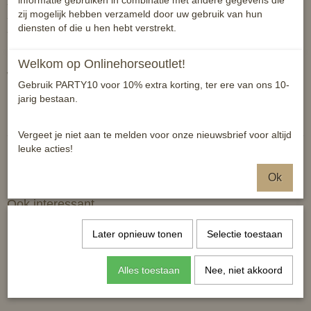
informatie gebruiken in combinatie met andere gegevens die
- stof van hoogwaardige kwaliteit
zij mogelijk hebben verzameld door uw gebruik van hun
- 100% polyester
diensten of die u hen hebt verstrekt.
- wasmachinebestendig tot 30 graden
Welkom op Onlinehorseoutlet!
Winkelprijs elders E29,95
Gebruik PARTY10 voor 10% extra korting, ter ere van ons 10-
jarig bestaan.
Reacties
Vergeet je niet aan te melden voor onze nieuwsbrief voor altijd
leuke acties!
Ok
Ook interessant
Later opnieuw tonen
Selectie toestaan
Alles toestaan
Nee, niet akkoord