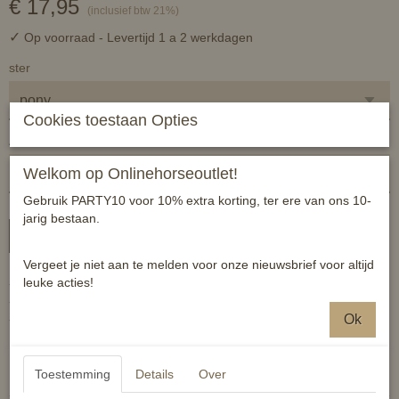
€ 17,95
(inclusief btw 21%)
✓
Op voorraad
- Levertijd 1 a 2 werkdagen
ster
Cookies toestaan Opties
Aantal
Welkom op Onlinehorseoutlet!
Gebruik PARTY10 voor 10% extra korting, ter ere van ons 10-
jarig bestaan.
In winkelwagen
Vergeet je niet aan te melden voor onze nieuwsbrief voor altijd
leuke acties!
- 100% polyester
- wasmachinebestendig tot 30 graden
- mag in de droogtrommel
Ok
Reacties
Toestemming
Details
Over