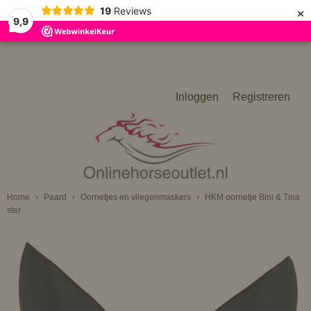
×
19
Reviews
9,9
Inloggen
Registreren
Home
›
Paard
›
Oornetjes en vliegenmaskers
›
HKM oornetje Bini & Tina
ster