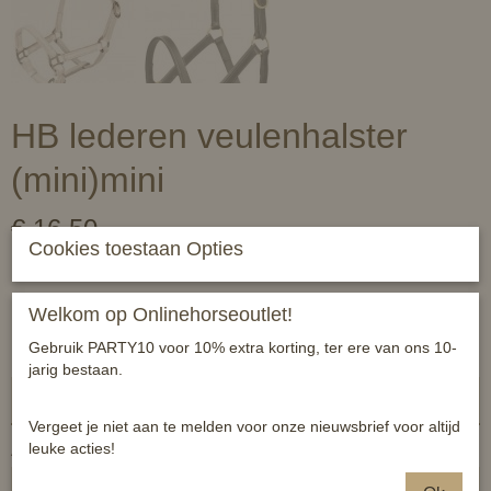
HB lederen veulenhalster
(mini)mini
€ 16,50
(inclusief btw 21%)
Cookies toestaan Opties
✓
Op voorraad
Koop 3 stuks voor € 14,03 per stuk en bespaar € 7,41
Welkom op Onlinehorseoutlet!
Koop 6 stuks voor € 12,38 per stuk en bespaar € 24,72
Gebruik PARTY10 voor 10% extra korting, ter ere van ons 10-
Naamloze set
jarig bestaan.
Vergeet je niet aan te melden voor onze nieuwsbrief voor altijd
leuke acties!
Aantal