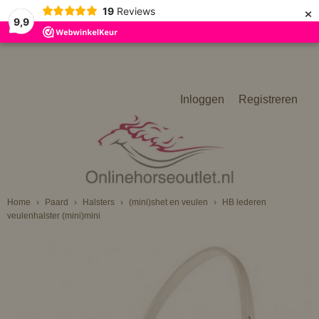
×
19
Reviews
9,9
Inloggen
Registreren
Home
›
Paard
›
Halsters
›
(mini)shet en veulen
›
HB lederen
veulenhalster (mini)mini