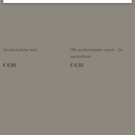
Veulenhalster leer
HB veulenhalster nylon - 3x
verstelbaar
€ 9,95
€ 6,50