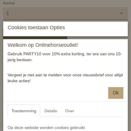
Aantal
Cookies toestaan Opties
In winkelwagen
Welkom op Onlinehorseoutlet!
Leren veulenhalster met zilveren beslag.
Gebruik PARTY10 voor 10% extra korting, ter ere van ons 10-
Verstelbaar aan kopstuk en kin.
jarig bestaan.
1 maat
Vergeet je niet aan te melden voor onze nieuwsbrief voor altijd
Reacties
leuke acties!
Ok
Toestemming
Details
Over
Ook interessant
Op deze website worden cookies gebruikt