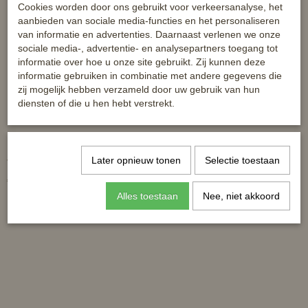
Cookies worden door ons gebruikt voor verkeersanalyse, het
aanbieden van sociale media-functies en het personaliseren
van informatie en advertenties. Daarnaast verlenen we onze
sociale media-, advertentie- en analysepartners toegang tot
informatie over hoe u onze site gebruikt. Zij kunnen deze
informatie gebruiken in combinatie met andere gegevens die
zij mogelijk hebben verzameld door uw gebruik van hun
diensten of die u hen hebt verstrekt.
HB veulenhalster nylon - 3x
HB veulenhalster mini - voor de
Later opnieuw tonen
Selectie toestaan
verstelbaar
kleinsten onder ons
€ 6,50
€ 6,50
Alles toestaan
Nee, niet akkoord