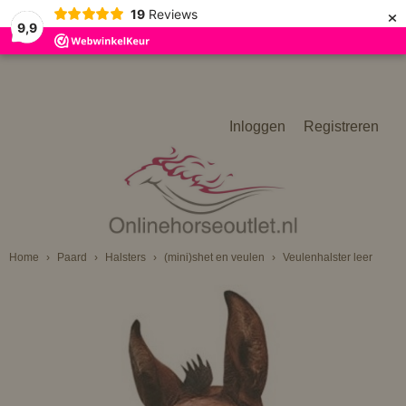
×
19
Reviews
9,9
Inloggen
Registreren
Home
›
Paard
›
Halsters
›
(mini)shet en veulen
›
Veulenhalster leer