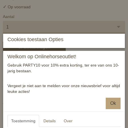
✓
Op voorraad
Aantal
Cookies toestaan Opties
In winkelwagen
Welkom op Onlinehorseoutlet!
Sterk veulenhalster.
Gebruik PARTY10 voor 10% extra korting, ter ere van ons 10-
jarig bestaan.
Geschikt voor kleine tot middelgrote veulens (grotere pony/paard)
Vergeet je niet aan te melden voor onze nieuwsbrief voor altijd
en de fijnere hoofdjes
leuke acties!
Ok
Wit met messing gespen
Reacties
Toestemming
Details
Over