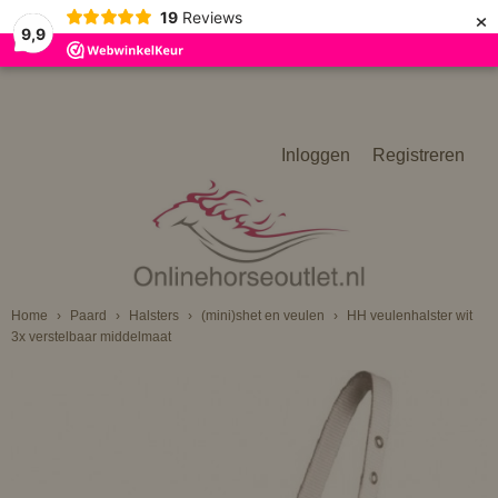
×
19
Reviews
9,9
Inloggen
Registreren
Home
›
Paard
›
Halsters
›
(mini)shet en veulen
›
HH veulenhalster wit
3x verstelbaar middelmaat