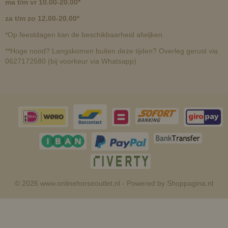
ma t/m vr 10.00-20.00*
za t/m zo 12.00-20.00*
*Op feestdagen kan de beschikbaarheid afwijken.
**Hoge nood? Langskomen buiten deze tijden? Overleg gerust via
0627172580 (bij voorkeur via Whatsapp)
© 2026 www.onlinehorseoutlet.nl - Powered by Shoppagina.nl