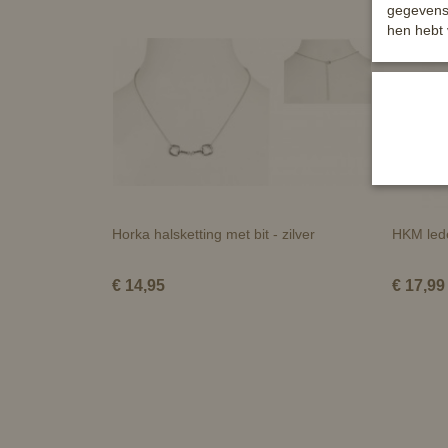
gegevens 
hen hebt 
Horka halsketting met bit - zilver
HKM lede
€ 14,95
€ 17,99