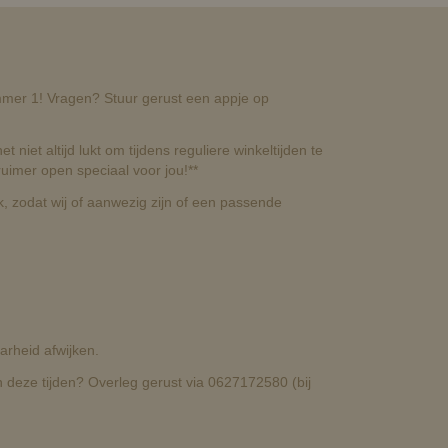
nummer 1! Vragen? Stuur gerust een appje op
t niet altijd lukt om tijdens reguliere winkeltijden te
uimer open speciaal voor jou!**
, zodat wij of aanwezig zijn of een passende
rheid afwijken.
deze tijden? Overleg gerust via 0627172580 (bij