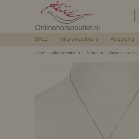
SALE
Gifts en cadeau's
Verzorging
Home
›
Gifts en cadeau's
›
Sierraden
›
Horka halsketting