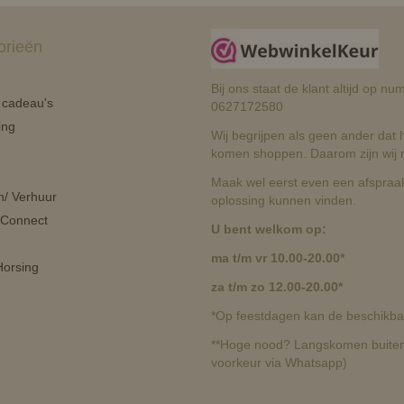
orieën
Bij ons staat de klant altijd op 
n cadeau's
0627172580
ing
Wij begrijpen als geen ander dat he
komen shoppen. Daarom zijn wij r
Maak wel eerst even een afspraak
n/ Verhuur
oplossing kunnen vinden.
 Connect
U bent welkom op:
ma t/m vr 10.00-20.00*
orsing
za t/m zo 12.00-20.00*
*Op feestdagen kan de beschikbaa
**Hoge nood? Langskomen buiten 
voorkeur via Whatsapp)