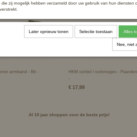
die zij mogelijk hebben verzameld door uw gebruik van hun diensten o
verstrekt.
Later opnieuw tonen
Selectie toestaan
Alles 
Nee, niet 
ren armband - Bit -
HKM oorbel / oorknopjes - Paarde
-
€ 17,99
Al 10 jaar shoppen voor de beste prijs!