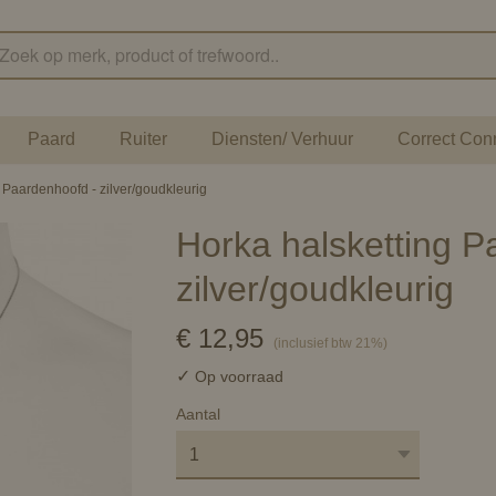
Paard
Ruiter
Diensten/ Verhuur
Correct Con
 Paardenhoofd - zilver/goudkleurig
Horka halsketting P
zilver/goudkleurig
€ 12,95
(inclusief btw 21%)
✓
Op voorraad
Aantal