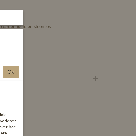
 paardenhoofd en steentjes.
es
Ok
iale
 verlenen
 over hoe
dere