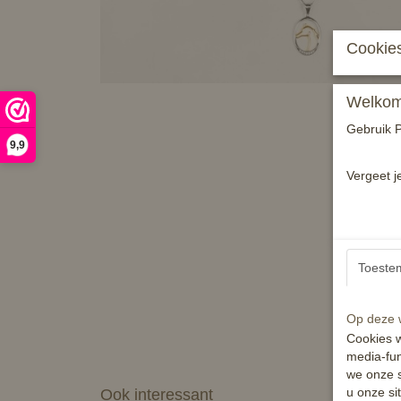
Cookies
Welkom 
Gebruik P
9,9
Vergeet j
Toeste
Op deze w
Cookies w
media-fun
we onze s
u onze si
Ook interessant