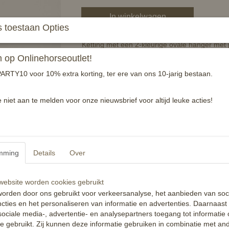
In winkelwagen
 toestaan Opties
Ketting met een 2-kleurige ovale hanger met
op Onlinehorseoutlet!
Afmetingen:
ARTY10 voor 10% extra korting, ter ere van ons 10-jarig bestaan.
Lengte ketting: 45 cm
Breedte hanger: 1,5 cm
Hoogte hanger: 2,8 cm
e niet aan te melden voor onze nieuwsbrief voor altijd leuke acties!
Materiaal:
Zink legering met Zirkonia steentj
Reacties
mming
Details
Over
ebsite worden cookies gebruikt
orden door ons gebruikt voor verkeersanalyse, het aanbieden van soc
cties en het personaliseren van informatie en advertenties. Daarnaast
ociale media-, advertentie- en analysepartners toegang tot informatie
te gebruikt. Zij kunnen deze informatie gebruiken in combinatie met an