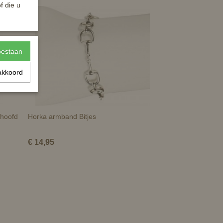
f die u
toestaan
akkoord
nhoofd
Horka armband Bitjes
€ 14,95