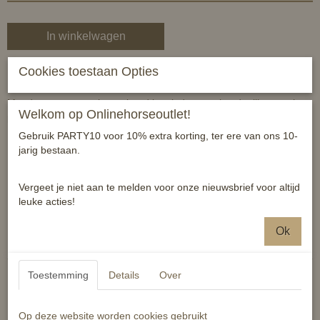
In winkelwagen
Cookies toestaan Opties
Horka armband met bit
Met deze supermooie armband kan iedereen zien dat jij een echte
Welkom op Onlinehorseoutlet!
paarden-fan bent!
Gebruik PARTY10 voor 10% extra korting, ter ere van ons 10-
Kleur: zilver
jarig bestaan.
Leeftijd: vanaf 3 jaar
Vergeet je niet aan te melden voor onze nieuwsbrief voor altijd
Matcht super bij de bitjes halsketting van deze Horka-lijn
leuke acties!
Reacties
Ok
Toestemming
Details
Over
Op deze website worden cookies gebruikt