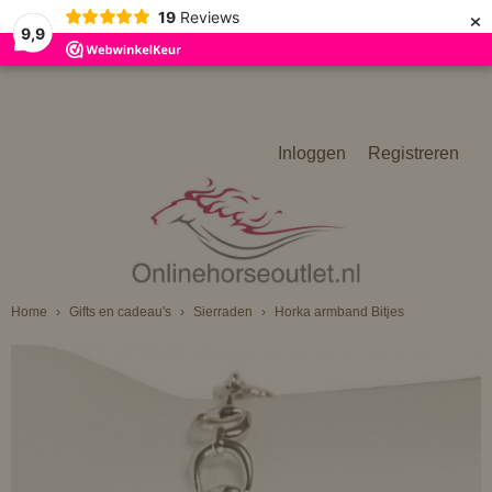
×
19
Reviews
9,9
Inloggen
Registreren
Home
›
Gifts en cadeau's
›
Sierraden
›
Horka armband Bitjes