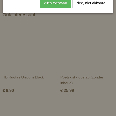
Alles toestaan
Nee, niet akkoord
Ook interessant
HB Rugtas Unicorn Black
Poetskist - opstap (zonder
inhoud)
€ 9,90
€ 25,99