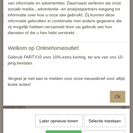
van informatie en advertenties. Daarnaast verlenen we onze
sociale media-, advertentie- en analysepartners toegang tot
informatie over hoe u onze site gebruikt. Zij kunnen deze
In winkelwagen
informatie gebruiken in combinatie met andere gegevens die
zij mogelijk hebben verzameld door uw gebruik van hun
diensten of die u hen hebt verstrekt.
Kleurrijke poetsset in handig tasje.
Voorzien van een zweetmes, spons, hoevenkrabber, manenkam,
Welkom op Onlinehorseoutlet!
rosborstel, plastic borstel en een vachtborstel.
Gebruik PARTY10 voor 10% extra korting, ter ere van ons 10-
jarig bestaan.
Alles bij de hand om je paard of pony te verzorgen!
Specificaties
Vergeet je niet aan te melden voor onze nieuwsbrief voor altijd
leuke acties!
Productcode
8719214678654
Ok
EAN code
8719214678654
Reacties
Later opnieuw tonen
Selectie toestaan