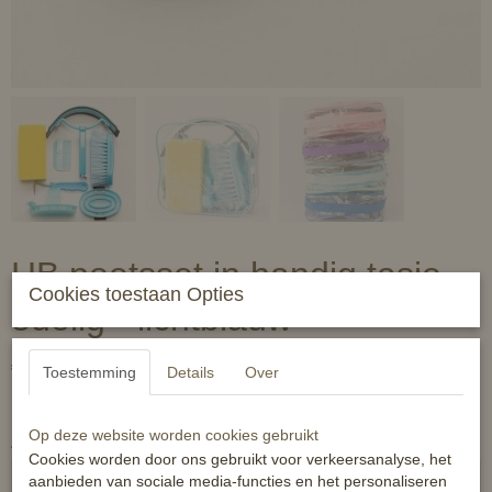
HB poetsset in handig tasje -
Cookies toestaan Opties
8delig - lichtblauw
€ 12,95
Toestemming
Details
Over
(inclusief btw 21%)
✓
Op voorraad
Op deze website worden cookies gebruikt
Aantal
Cookies worden door ons gebruikt voor verkeersanalyse, het
aanbieden van sociale media-functies en het personaliseren