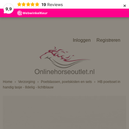
×
19
Reviews
9,9
Inloggen
Registreren
Home
›
Verzorging
›
Poetstassen, poetskisten en sets
›
HB poetsset in
handig tasje - 8delig - lichtblauw