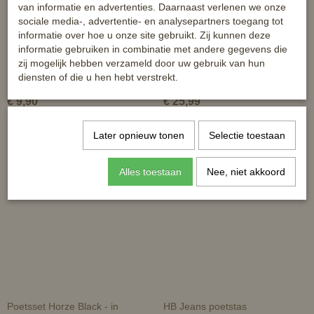
van informatie en advertenties. Daarnaast verlenen we onze
sociale media-, advertentie- en analysepartners toegang tot
informatie over hoe u onze site gebruikt. Zij kunnen deze
informatie gebruiken in combinatie met andere gegevens die
zij mogelijk hebben verzameld door uw gebruik van hun
HB Rugtas Unicorn Black
Poetskist - opstap (zonder
diensten of die u hen hebt verstrekt.
inhoud)
€ 9,90
€ 25,99
Later opnieuw tonen
Selectie toestaan
Alles toestaan
Nee, niet akkoord
Poetsset Horze Black - in
HB Jeans poetstas