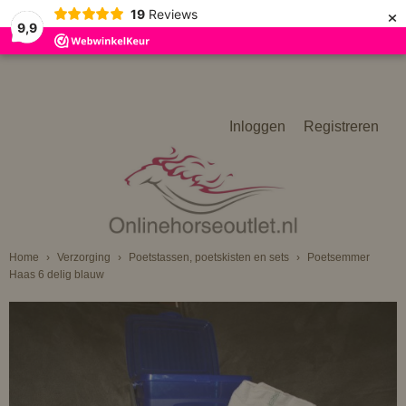
×
19
Reviews
9,9
Inloggen
Registreren
Home
›
Verzorging
›
Poetstassen, poetskisten en sets
›
Poetsemmer
Haas 6 delig blauw