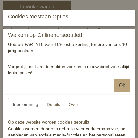
In winkelwagen
Cookies toestaan Opties
Buitengewone zesdelige poetsset in handig opbergbakje. Bevat
harde borstel, zachte borstel, plastic borstel, hoefkrabber,
Welkom op Onlinehorseoutlet!
manenkam en zachte poetsdoek.
Gebruik PARTY10 voor 10% extra korting, ter ere van ons 10-
Reacties
jarig bestaan.
Vergeet je niet aan te melden voor onze nieuwsbrief voor altijd
leuke acties!
Ok
Ook interessant
Toestemming
Details
Over
Op deze website worden cookies gebruikt
Cookies worden door ons gebruikt voor verkeersanalyse, het
aanbieden van sociale media-functies en het personaliseren