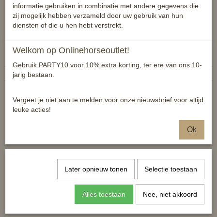
borstels in het roze zijn in deze kist uiteraard blauw.
informatie gebruiken in combinatie met andere gegevens die
zij mogelijk hebben verzameld door uw gebruik van hun
De afmetingen van de poetsbox zijn 35x22x23 cm (lxbxh).
diensten of die u hen hebt verstrekt.
Specificaties
Welkom op Onlinehorseoutlet!
Productcode
4057052263033
Gebruik PARTY10 voor 10% extra korting, ter ere van ons 10-
EAN code
4057052263033
jarig bestaan.
Reacties
Vergeet je niet aan te melden voor onze nieuwsbrief voor altijd
leuke acties!
Ok
Ook interessant
Later opnieuw tonen
Selectie toestaan
Alles toestaan
Nee, niet akkoord