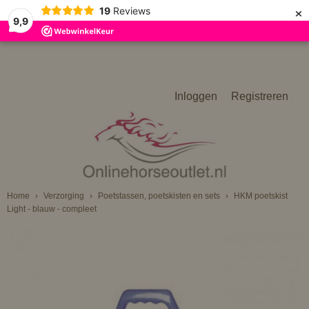
×
19
Reviews
9,9
Inloggen
Registreren
Home
›
Verzorging
›
Poetstassen, poetskisten en sets
›
HKM poetskist
Light - blauw - compleet