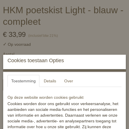
HKM poetskist Light - blauw -
compleet
€ 33,99
(inclusief btw 21%)
✓
Op voorraad
Aantal
Cookies toestaan Opties
Toestemming
Details
Over
In winkelwagen
Op deze website worden cookies gebruikt
Gevulde kunststof poetsbox van HKM.
Cookies worden door ons gebruikt voor verkeersanalyse, het
aanbieden van sociale media-functies en het personaliseren
Deze poetsbox bevat o.a een rosborstel, een hoevenkrabber, een
van informatie en advertenties. Daarnaast verlenen we onze
manenkam, een zweetmes, een harde borstel en een zachte
sociale media-, advertentie- en analysepartners toegang tot
borstel allemaal in dezelfde kleur als de poetskist. De afgebeelde
informatie over hoe u onze site gebruikt. Zij kunnen deze