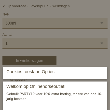
✓
Op voorraad
- Levertijd 1 a 2 werkdagen
NAF
Aantal
In winkelwagen
Cookies toestaan Opties
aangenaam, fris geurende citronella wash om je paard mee af
te sponsen
Welkom op Onlinehorseoutlet!
fijne verfrissing na het rijden of als extra wellness moment
voor je paard op warme dagen
Gebruik PARTY10 voor 10% extra korting, ter ere van ons 10-
jarig bestaan.
los een dopje Citronella Wash op in koud water en het product
is klaar voor gebruik!