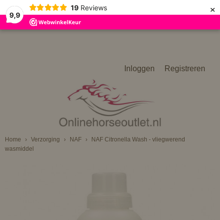
×
19
Reviews
9,9
Inloggen
Registreren
Home
›
Verzorging
›
NAF
›
NAF Citronella Wash - vliegwerend
wasmiddel