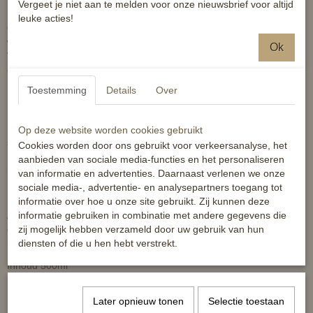
Vergeet je niet aan te melden voor onze nieuwsbrief voor altijd
leuke acties!
Gebruiksaanwijzing:
Voeg één dop Citronella Wash toe aan 5 liter
water en gebruik dit om warme en bezwete paarden af te sponsen.
Ok
Verwijder overtollig water met een zweetmes en laat het paard
drogen. Naspoelen met water is niet nodig.
Toestemming
Details
Over
Niet toepassen op een beschadigde huid.
Op deze website worden cookies gebruikt
NAF adviseert om dit product voor het eerste gebruik op een klein
Cookies worden door ons gebruikt voor verkeersanalyse, het
stukje huid te testen.
aanbieden van sociale media-functies en het personaliseren
Bevat: Citronellal, Citronellol & Geraniol dit kan een allergische
van informatie en advertenties. Daarnaast verlenen we onze
reactie veroorzaken.
sociale media-, advertentie- en analysepartners toegang tot
informatie over hoe u onze site gebruikt. Zij kunnen deze
informatie gebruiken in combinatie met andere gegevens die
Afgesloten bewaren op een koele, droge plek. Goed afsluiten na
zij mogelijk hebben verzameld door uw gebruik van hun
gebruik. Uitsluitend voor uitwendig gebruik. Uitsluitend voor gebruik
diensten of die u hen hebt verstrekt.
bij dieren.
Inhoud 500ml
Reacties
Later opnieuw tonen
Selectie toestaan