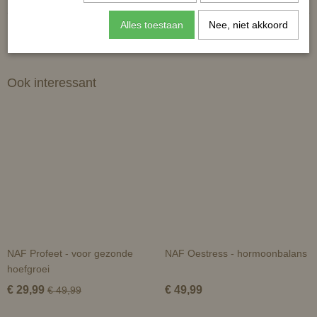
Alles toestaan
Nee, niet akkoord
Ook interessant
NAF Profeet - voor gezonde
NAF Oestress - hormoonbalans
hoefgroei
€ 29,99
€ 49,99
€ 49,99