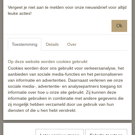
magnesium en rustgevende kruiden. Een tekort aan magnesium
Vergeet je niet aan te melden voor onze nieuwsbrief voor altijd
door bijvoorbeeld veel reizen en van intensief trainen kan nerveus
leuke acties!
gedrag en stress veroorzaken. NAF Magic vloeibaar kan deze
magnesium behoefte aanvullen en zorgen dat het paard
Ok
makkelijker ontspant en meer zelfvertrouwen krijgt. Daarnaast
bevat NAF magic onder andere Sint Jans kruid, hop, koolzaadolie
en biergist welke hebben een rustgevende werking.
Toestemming
Details
Over
NAF Magic Powder
Op deze website worden cookies gebruikt
Cookies worden door ons gebruikt voor verkeersanalyse, het
NAF Magic Powder is een rustgevend middel dat gemaakt is van
aanbieden van sociale media-functies en het personaliseren
magnesium en rustgevende kruiden. Een tekort aan magnesium
van informatie en advertenties. Daarnaast verlenen we onze
door bijvoorbeeld veel reizen en van intensief trainen kan nerveus
sociale media-, advertentie- en analysepartners toegang tot
gedrag en stress veroorzaken. NAF Magic kan deze magnesium
informatie over hoe u onze site gebruikt. Zij kunnen deze
behoefte aanvullen en zorgen dat het paard makkelijker ontspant
informatie gebruiken in combinatie met andere gegevens die
en meer zelfvertrouwen krijgt. Daarnaast bevat NAF magic onder
zij mogelijk hebben verzameld door uw gebruik van hun
andere Sint Jans kruid, hop, koolzaadolie en biergist welke hebben
diensten of die u hen hebt verstrekt.
een rustgevende werking.