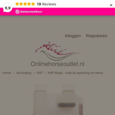
×
19
Reviews
9,9
Inloggen
Registreren
Home
›
Verzorging
›
NAF
›
NAF Magic - hulp bij spanning en stress