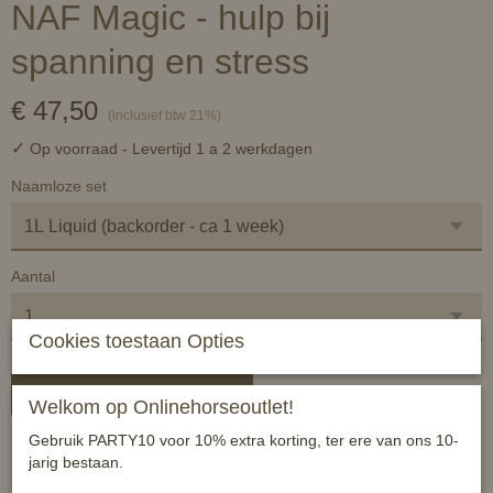
NAF Magic - hulp bij
spanning en stress
€ 47,50
(inclusief btw 21%)
✓
Op voorraad
- Levertijd 1 a 2 werkdagen
Naamloze set
Aantal
Cookies toestaan Opties
In winkelwagen
Welkom op Onlinehorseoutlet!
Gebruik PARTY10 voor 10% extra korting, ter ere van ons 10-
NAF Magic Liquid
jarig bestaan.
NAF Magic Liquid is een rustgevend middel dat gemaakt is van