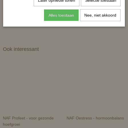
Later opnieuw tonen
Selectie toestaan
Reacties
Alles toestaan
Nee, niet akkoord
Ook interessant
NAF Profeet - voor gezonde
NAF Oestress - hormoonbalans
hoefgroei