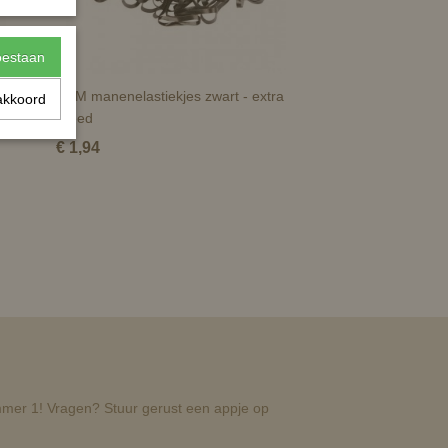
toestaan
hthulp
HKM manenelastiekjes zwart - extra
akkoord
breed
€ 1,94
nummer 1! Vragen? Stuur gerust een appje op