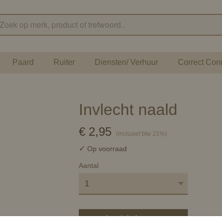
Paard
Ruiter
Diensten/ Verhuur
Correct Con
Invlecht naald
€ 2,95
(inclusief btw 21%)
✓
Op voorraad
Aantal
In winkelwagen