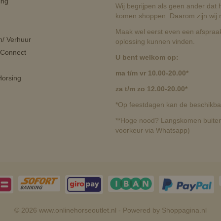
ing
Wij begrijpen als geen ander dat he
komen shoppen. Daarom zijn wij r
Maak wel eerst even een afspraak
n/ Verhuur
oplossing kunnen vinden.
 Connect
U bent welkom op:
ma t/m vr 10.00-20.00*
orsing
za t/m zo 12.00-20.00*
*Op feestdagen kan de beschikbaa
**Hoge nood? Langskomen buiten 
voorkeur via Whatsapp)
© 2026 www.onlinehorseoutlet.nl - Powered by Shoppagina.nl