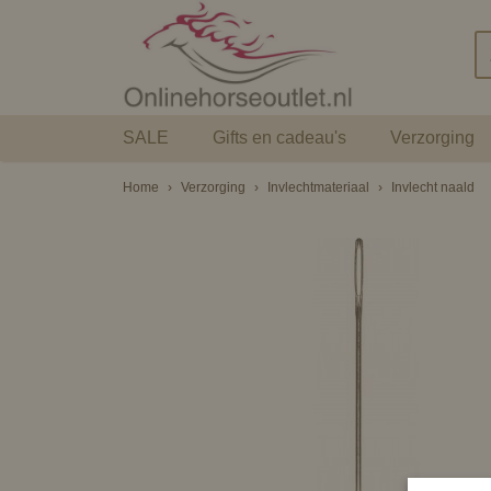
SALE
Gifts en cadeau's
Verzorging
Home
›
Verzorging
›
Invlechtmateriaal
›
Invlecht naald