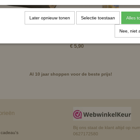
Later opnieuw tonen
Selectie toestaan
Alles 
/ invlechtgaren gewaxt (80m)
Mane 'n Tail Spray 'n Braid - invlec
Nee, niet 
€ 5,90
Al 10 jaar shoppen voor de beste prijs!
orieën
Bij ons staat de klant altijd op 
n cadeau's
0627172580