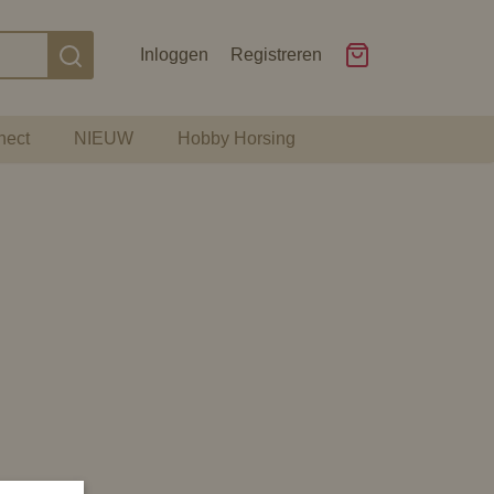
Inloggen
Registreren
nect
NIEUW
Hobby Horsing