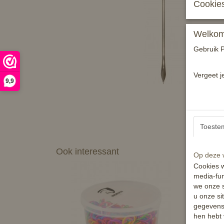
Cookies
Welkom 
Gebruik P
Vergeet j
9,9
Toeste
Ook interessant
Op deze w
Cookies w
media-fun
we onze s
u onze si
gegevens 
hen hebt 