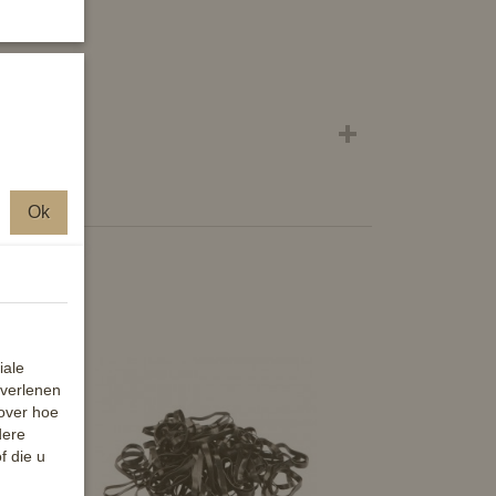
touw
Ok
iale
 verlenen
 over hoe
dere
f die u