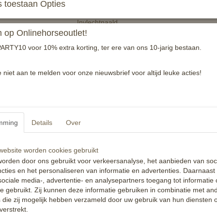
 toestaan Opties
Invlechtnaald.
op Onlinehorseoutlet!
Te gebruiken samen met invlechtdraad / pek
ARTY10 voor 10% extra korting, ter ere van ons 10-jarig bestaan.
Reacties
e niet aan te melden voor onze nieuwsbrief voor altijd leuke acties!
mming
Details
Over
ebsite worden cookies gebruikt
orden door ons gebruikt voor verkeersanalyse, het aanbieden van soc
cties en het personaliseren van informatie en advertenties. Daarnaast
ociale media-, advertentie- en analysepartners toegang tot informatie
te gebruikt. Zij kunnen deze informatie gebruiken in combinatie met an
die zij mogelijk hebben verzameld door uw gebruik van hun diensten o
verstrekt.