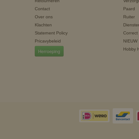
Retourneren
Verzorg
Contact
Paard
Over ons
Ruiter
Klachten
Dienste
Statement Policy
Correct
Pricavybeleid
NIEUW
Hobby H
Herroeping