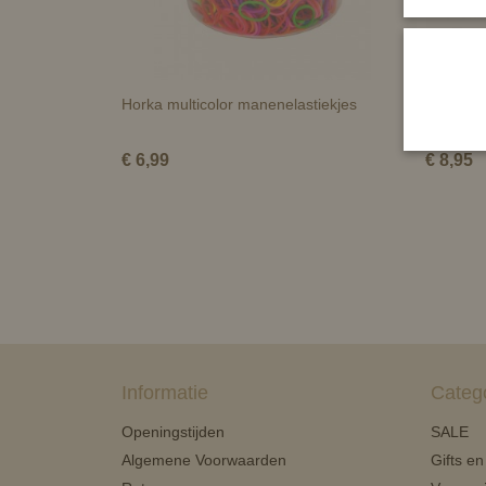
Horka multicolor manenelastiekjes
Pektouw 
€ 6,99
€ 8,95
Informatie
Categ
Openingstijden
SALE
Algemene Voorwaarden
Gifts e