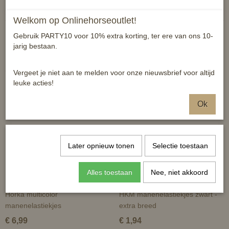
Welkom op Onlinehorseoutlet!
Gebruik PARTY10 voor 10% extra korting, ter ere van ons 10-
jarig bestaan.
Ook interessant
Vergeet je niet aan te melden voor onze nieuwsbrief voor altijd
leuke acties!
Ok
Later opnieuw tonen
Selectie toestaan
Alles toestaan
Nee, niet akkoord
Horka multicolor
HKM manenelastiekjes zwart -
manenelastiekjes
extra breed
€ 6,99
€ 1,94