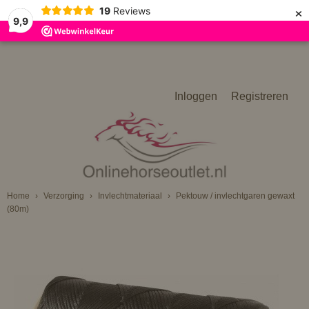
×
19
Reviews
9,9
Inloggen
Registreren
Home
›
Verzorging
›
Invlechtmateriaal
›
Pektouw / invlechtgaren gewaxt
(80m)