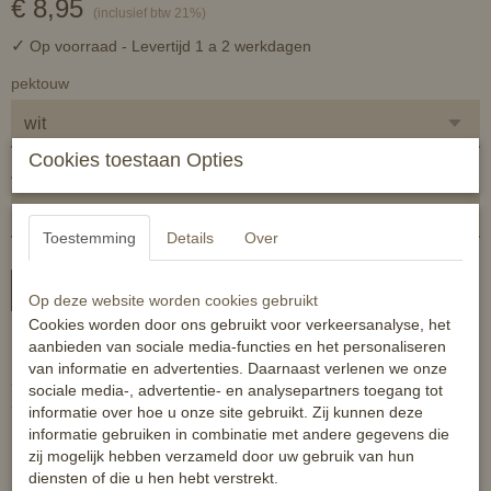
€ 8,95
(inclusief btw 21%)
✓
Op voorraad
- Levertijd 1 a 2 werkdagen
pektouw
Cookies toestaan Opties
Aantal
Toestemming
Details
Over
In winkelwagen
Op deze website worden cookies gebruikt
Cookies worden door ons gebruikt voor verkeersanalyse, het
aanbieden van sociale media-functies en het personaliseren
Pektouw ofwel gewaxte invlechtgaren.
van informatie en advertenties. Daarnaast verlenen we onze
- 80 meter lang
sociale media-, advertentie- en analysepartners toegang tot
- ca. 0.75 - 0.80 mm dik
informatie over hoe u onze site gebruikt. Zij kunnen deze
informatie gebruiken in combinatie met andere gegevens die
zij mogelijk hebben verzameld door uw gebruik van hun
diensten of die u hen hebt verstrekt.
Reacties