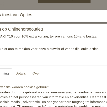
Brede invlecht elastiekjes verkrijgbaar in vers
 toestaan Opties
wit- zwart - bruin - pink - licht blauw
Reacties
op Onlinehorseoutlet!
ARTY10 voor 10% extra korting, ter ere van ons 10-jarig bestaan.
e niet aan te melden voor onze nieuwsbrief voor altijd leuke acties!
mming
Details
Over
ebsite worden cookies gebruikt
orden door ons gebruikt voor verkeersanalyse, het aanbieden van soc
cties en het personaliseren van informatie en advertenties. Daarnaast
ociale media-, advertentie- en analysepartners toegang tot informatie
te gebruikt. Zij kunnen deze informatie gebruiken in combinatie met an