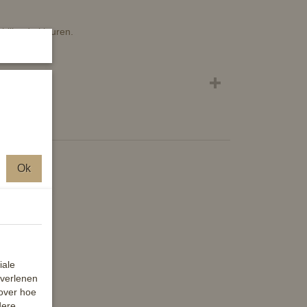
chillende kleuren.
Ok
iale
 verlenen
 over hoe
dere