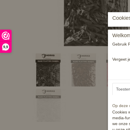
Cookies
Welkom 
Gebruik P
9,9
Vergeet j
Toeste
Op deze w
Cookies w
media-fun
we onze s
u onze si