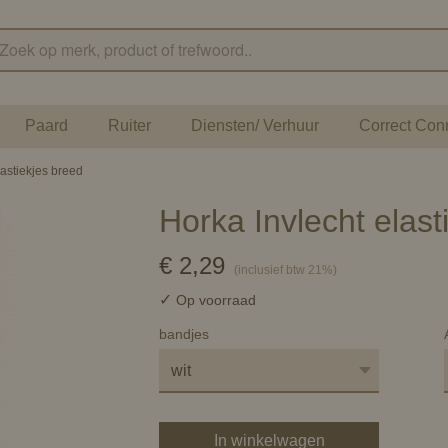
Paard
Ruiter
Diensten/ Verhuur
Correct Con
lastiekjes breed
Horka Invlecht elast
€ 2,29
(inclusief btw 21%)
✓
Op voorraad
bandjes
In winkelwagen