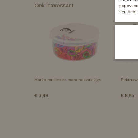
Ook interessant
gegevens 
hen hebt 
Horka multicolor manenelastiekjes
Pektouw 
€ 6,99
€ 8,95