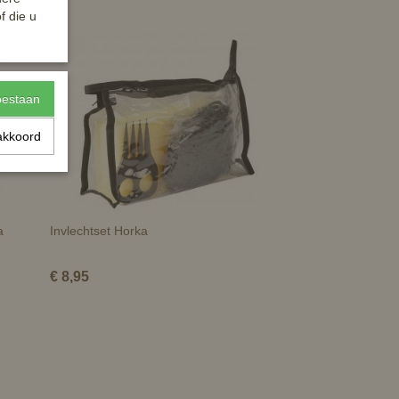
f die u
toestaan
akkoord
a
Invlechtset Horka
€ 8,95