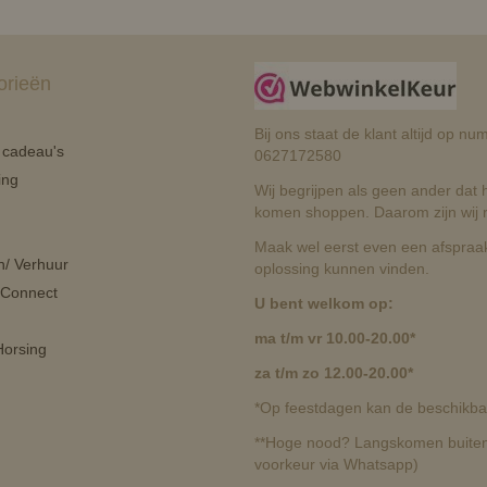
orieën
Bij ons staat de klant altijd op 
n cadeau's
0627172580
ing
Wij begrijpen als geen ander dat he
komen shoppen. Daarom zijn wij r
Maak wel eerst even een afspraak
n/ Verhuur
oplossing kunnen vinden.
 Connect
U bent welkom op:
ma t/m vr 10.00-20.00*
orsing
za t/m zo 12.00-20.00*
*Op feestdagen kan de beschikbaa
**Hoge nood? Langskomen buiten 
voorkeur via Whatsapp)