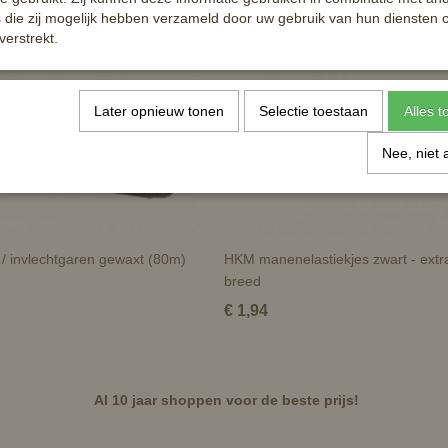
die zij mogelijk hebben verzameld door uw gebruik van hun diensten o
verstrekt.
Later opnieuw tonen
Selectie toestaan
Alles 
Nee, niet 
/ invlechtgaren gewaxt (80m)
HKM manenelastiekjes zwart - extr
breed
€ 1,94
Al 10 jaar shoppen voor de beste prijs!