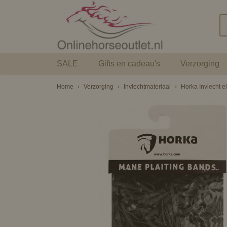
SALE
Gifts en cadeau's
Verzorging
Home
›
Verzorging
›
Invlechtmateriaal
›
Horka Invlecht e