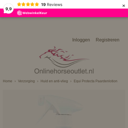
×
19
Reviews
9,9
Inloggen
Registreren
Home
›
Verzorging
›
Huid en anti-vlieg
›
Equi Protecta Paardenlotion