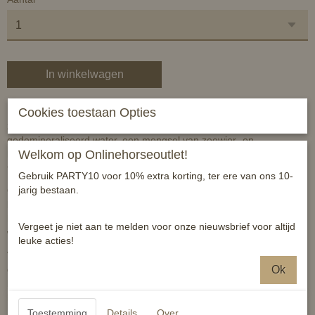
In winkelwagen
Cookies toestaan Opties
Equi Protecta Paardenlotion is speciaal voor de behandeling van
zomereczeem, jeuk en wondjes. Het product is op basis van
gedemineraliseerd water, een mengsel van zeewier- en
Welkom op Onlinehorseoutlet!
kruidenextracten* van natuurlijke oorsprong en etherisch oliën* en
tea-tree.
Gebruik PARTY10 voor 10% extra korting, ter ere van ons 10-
jarig bestaan.
Ook voor behandeling van schilfers in de manen en staart is deze
lotion een aanrader. Deze lotion bevat en natuurlijke melange van
huidhelende en verzorgende ingrediënten. Naast de nuttige
Vergeet je niet aan te melden voor onze nieuwsbrief voor altijd
wetenschappen voor de huid werkt deze lotion ook nog verkoelend.
leuke acties!
Verkrijgbaar in kant en klare flacon van 500ml. Schudden voor
gebruik! Aangetaste plekken dagelijks of naar behoefte
Ok
behandelen. In bos- of waterrijke gebieden adviseren wij u om
hiernaast ook de 100% biologische paardenzalf te gebruiken.
Toestemming
Details
Over