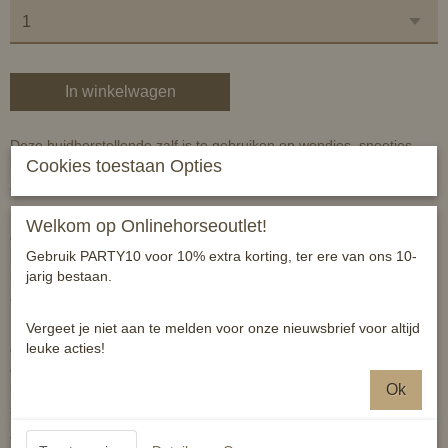
In winkelwagen
Deze huidherstellende zalf is te gebruiken op wondjes, sneetjes,
Cookies toestaan Opties
ruwe en schrale huid èn het bevordert de heling van bv
zomereczeem.
De zalf heeft een aangename geur en smeert makkelijk uit. U mag
Welkom op Onlinehorseoutlet!
deze zalf naar believen gebruiken op wondjes etc. Denk ook aan
Gebruik PARTY10 voor 10% extra korting, ter ere van ons 10-
bijvoorbeeld de mondhoeken van uw paard! Zet ook gerust een pot
jarig bestaan.
bij de wasplaats of wasbak en verzorg uw eigen handen, vooral na
aanraking met water.
Vergeet je niet aan te melden voor onze nieuwsbrief voor altijd
Ingrediënten: duindoornolie, koolzaadolie, jojoba-olie, aloe vera,
leuke acties!
glycerine, mengsel van plantaardige oliën*, kokosvet, sheabutter,
calendula-extract, bijenwas, mengsel van etherische oliën* , o.a
Ok
kaneelolie, citroenzuur, myrrhe, conserveermiddel (salicylzuur,
sodiumbenzoaat).
*deels afkomstig van biologische teelt