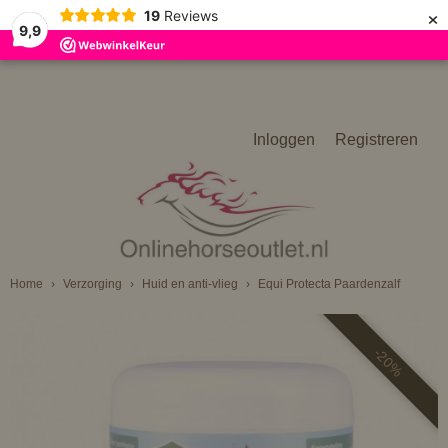
×
19
Reviews
9,9
Inloggen
Registreren
Home
›
Verzorging
›
Huid en anti-vlieg
›
Equi Protecta Paardenzalf
-20%