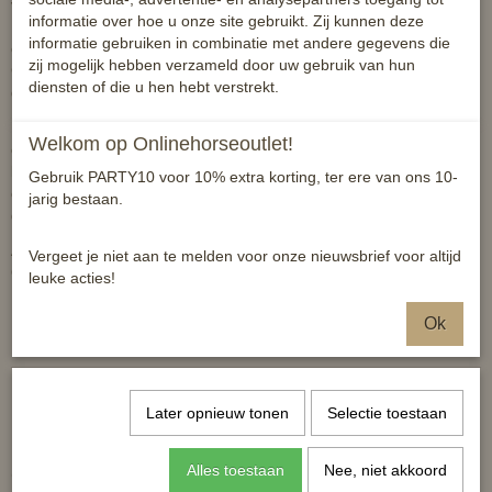
verschillende hoef- en beenproblemen zorgen. De Mud Gard
informatie over hoe u onze site gebruikt. Zij kunnen deze
Barrier Cream van NAF Equine is een water- en vuilafstotende
informatie gebruiken in combinatie met andere gegevens die
crème voor de benen en kootholtes van jouw paard of pony. Mud
zij mogelijk hebben verzameld door uw gebruik van hun
Gard bevat een hoog gehalte aan MSM. Deze bron van zwavel
diensten of die u hen hebt verstrekt.
draagt bij aan een gezonde huid en actieve haargroei.
NAF mud guard cream creëert een waterafstotende laag voor de
Welkom op Onlinehorseoutlet!
onder benen. Wanneer het paard in een natte/modderig wei staat
kan dit problemen veroorzaken, met name de in kootholte en
Gebruik PARTY10 voor 10% extra korting, ter ere van ons 10-
onderbenen. Door het aanbrengen van NAF mud gard voorkomt u
jarig bestaan.
dat vocht en modder kan indringen in de huid.
Absoluut een topproduct, met een sterk huidhelende werking.
Vergeet je niet aan te melden voor onze nieuwsbrief voor altijd
Ondersteun van binnenuit mee met het NAF MudGard supplement.
leuke acties!
Reacties
Ok
Later opnieuw tonen
Selectie toestaan
Alles toestaan
Nee, niet akkoord
Ook interessant