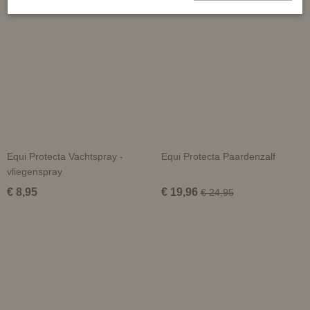
Equi Protecta Vachtspray -
Equi Protecta Paardenzalf
vliegenspray
€ 8,95
€ 19,96
€ 24,95