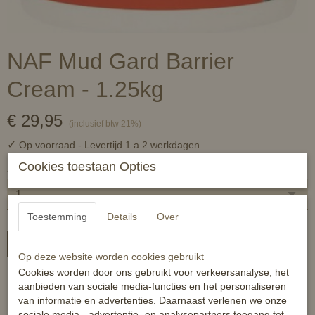
NAF Mud Gard Barrier
Cream - 1.25kg
€ 29,95
(inclusief btw 21%)
✓
Op voorraad
- Levertijd 1 a 2 werkdagen
Cookies toestaan Opties
Aantal
Toestemming
Details
Over
In winkelwagen
Op deze website worden cookies gebruikt
Cookies worden door ons gebruikt voor verkeersanalyse, het
Hèt middel tegen mok!
aanbieden van sociale media-functies en het personaliseren
van informatie en advertenties. Daarnaast verlenen we onze
Modderige, natte en vieze weiden of stallen kunnen voor
sociale media-, advertentie- en analysepartners toegang tot