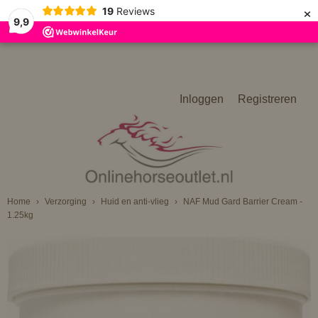
×
19
Reviews
9,9
Inloggen
Registreren
Home
›
Verzorging
›
Huid en anti-vlieg
›
NAF Mud Gard Barrier Cream -
1.25kg