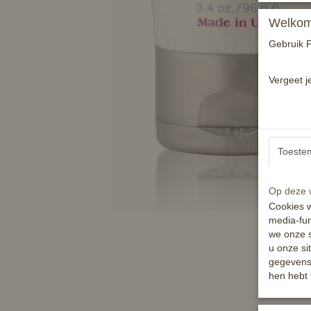
Welkom 
Gebruik P
Vergeet j
Toeste
Op deze w
Cookies w
media-fun
we onze s
u onze si
gegevens 
hen hebt 