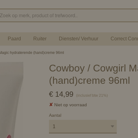
Paard
Ruiter
Diensten/ Verhuur
Correct Con
Magic hydraterende (hand)creme 96ml
Cowboy / Cowgirl M
(hand)creme 96ml
€ 14,99
(inclusief btw 21%)
✘
Niet op voorraad
Aantal