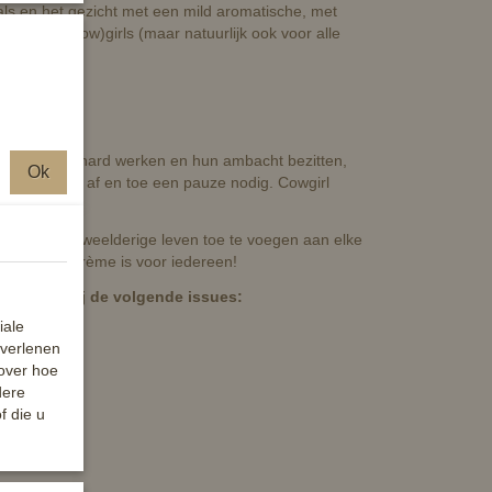
als en het gezicht met een mild aromatische, met
oor alle (Cow)girls (maar natuurlijk ook voor alle
jn...
ensen die hard werken en hun ambacht bezitten,
Ok
stijl hebben af en toe een pauze nodig. Cowgirl
gje van het weelderige leven toe te voegen aan elke
rmeld, deze crème is voor iedereen!
lpt ook bij de volgende issues:
iale
 verlenen
 over hoe
dere
f die u