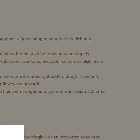
rjongende eigenschappen voor het hele lichaam,
ging en het bestrijdt het ontstaan van rimpels.
kokosnoot, abrikoos, avocado, sesam en olijfolie die
ème voor de schrale, gebarsten, droge, ruwe en/of
 fluweelzacht wordt.
 de huid wordt opgenomen zonder een residu achter te
nde Crème
is in de Cowboy Magic-lijn van producten voegt een