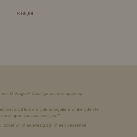
€ 65,99
nummer 1! Vragen? Stuur gerust een appje op
t niet altijd lukt om tijdens reguliere winkeltijden te
uimer open speciaal voor jou!**
, zodat wij of aanwezig zijn of een passende