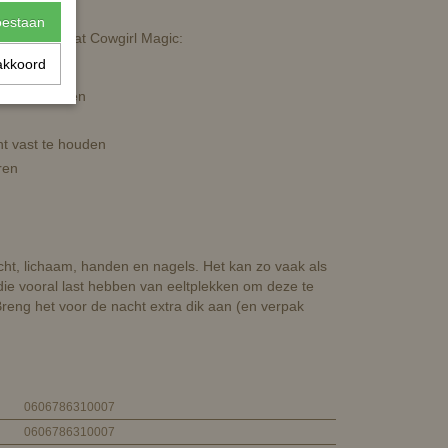
toestaan
 daarom bevat Cowgirl Magic:
akkoord
geven
 te verbeteren
ht vast te houden
ren
ht, lichaam, handen en nagels. Het kan zo vaak als
ie vooral last hebben van eeltplekken om deze te
reng het voor de nacht extra dik aan (en verpak
0606786310007
0606786310007