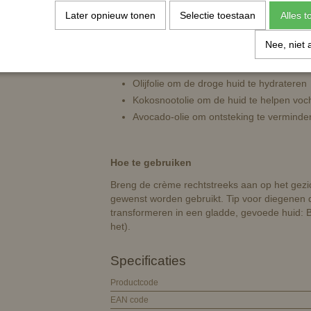
Dat wat er in zit, is wat er toe doet!
Later opnieuw tonen
Selectie toestaan
Alles 
Ingrediënten definiëren een goed product en
Nee, niet 
Abrikozenolie om de huid een boost te 
Sesamolie om de elasticiteit van de huid
Olijfolie om de droge huid te hydrateren
Kokosnootolie om de huid te helpen voc
Avocado-olie om ontsteking te verminde
Hoe te gebruiken
Breng de crème rechtstreeks aan op het gezic
gewenst worden gebruikt. Tip voor diegenen d
transformeren in een gladde, gevoede huid: B
het).
Specificaties
Productcode
EAN code