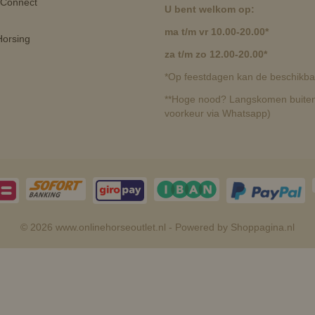
 Connect
U bent welkom op:
ma t/m vr 10.00-20.00*
orsing
za t/m zo 12.00-20.00*
*Op feestdagen kan de beschikbaa
**Hoge nood? Langskomen buiten 
voorkeur via Whatsapp)
© 2026 www.onlinehorseoutlet.nl - Powered by Shoppagina.nl