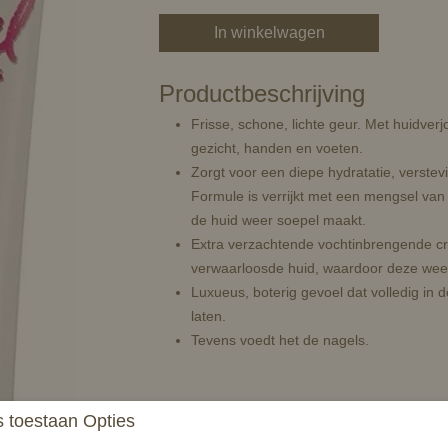
In winkelwagen
Productbeschrijving
Frisse, schone, lichte geur. Met huidve
gezicht, handen en voeten.
Zorgt voor een diepe hydratatie, verstevi
Formule is verrijkt met een mengsel van 
de huid weer soepel maakt.
Extra verzachtende vochtinbrengende cr
verwaarloosde huid, waardoor deze weer
Luxueus, boterig gevoel dat volledig in
laten.
Tevens voedt het de nagels.
Cowboy Magic Rosewater Ultra Hydratere
 toestaan Opties
Deze huidverjongende moisturizer die nieuw 