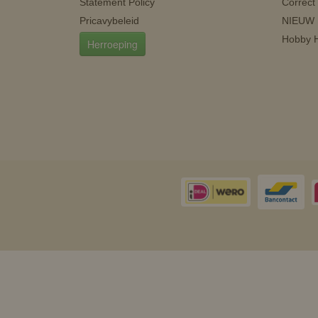
Statement Policy
Correct
Pricavybeleid
NIEUW
Hobby H
Herroeping