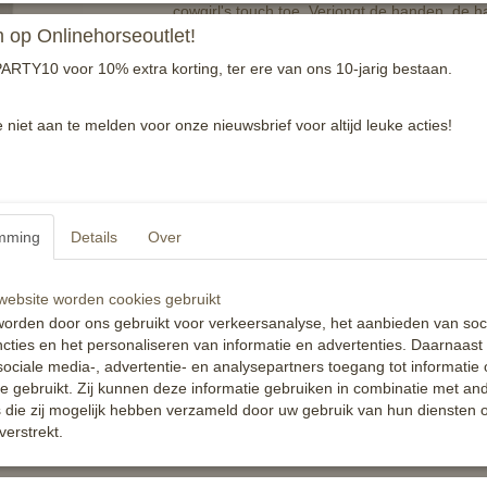
cowgirl's touch toe. Verjongt de handen, de h
zijde doordrenkte crème, speciaal ontworpen v
op Onlinehorseoutlet!
mensen om hen heen).
ARTY10 voor 10% extra korting, ter ere van ons 10-jarig bestaan.
Het is niet gemakkelijk om een Cowgirl te zi
e niet aan te melden voor onze nieuwsbrief voor altijd leuke acties!
De moderne Cowgirl wordt belichaamd door m
(cow)girls met een ruige en tuimelende levens
Magische Ultra Hydraterende Crème
mming
Details
Over
Cowgirl Magic handcrème is hier om een vleu
actieve levensstijl. Echter zoals al eerder ve
Cowboy Magic Ultra hydraterende crème he
ebsite worden cookies gebruikt
orden door ons gebruikt voor verkeersanalyse, het aanbieden van soc
Zichtbare veroudering van de huid
cties en het personaliseren van informatie en advertenties. Daarnaast
Grauwe huid(skleur)
ociale media-, advertentie- en analysepartners toegang tot informatie
Verlies van elasticiteit
te gebruikt. Zij kunnen deze informatie gebruiken in combinatie met an
Ruwe hakken
die zij mogelijk hebben verzameld door uw gebruik van hun diensten o
verstrekt.
Gebarsten vingertoppen