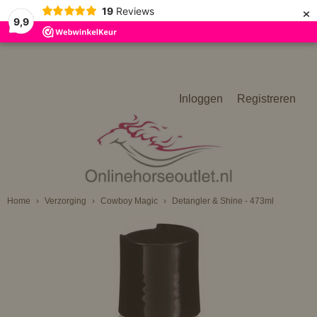
×
19
Reviews
9,9
Inloggen
Registreren
Home
›
Verzorging
›
Cowboy Magic
›
Detangler & Shine - 473ml