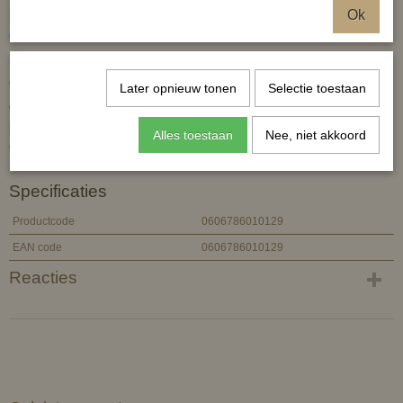
Ok
hydraterend als versterkend. Het resultaat? Een natuurlijke glans
en een zachte textuur.
DETANGLER & SHINE is een hoogwaardig verzorgingsproduct dat
ook geschikt is voor mensen.
Later opnieuw tonen
Selectie toestaan
WAARSCHUWING: Enkel voor uitwendig gebruik. Buiten bereik van
kinderen bewaren, tenzij onder topezicht van een volwassene.
Alles toestaan
Nee, niet akkoord
Ontvlambaar, uit de buurt van open vuur houden.
Specificaties
Productcode
0606786010129
EAN code
0606786010129
Reacties