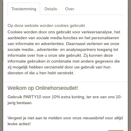
€ 35,75
(inclusief btw 21%)
Toestemming
Details
Over
✘
Niet op voorraad
Aantal
Op deze website worden cookies gebruikt
Cookies worden door ons gebruikt voor verkeersanalyse, het
aanbieden van sociale media-functies en het personaliseren
van informatie en advertenties. Daarnaast verlenen we onze
sociale media-, advertentie- en analysepartners toegang tot
informatie over hoe u onze site gebruikt. Zij kunnen deze
In winkelwagen
informatie gebruiken in combinatie met andere gegevens die
zij mogelijk hebben verzameld door uw gebruik van hun
Met DETANGLER & SHINE vam COWBOY MAGIC verdwijnen
diensten of die u hen hebt verstrekt.
knopen, klitten en dreadlocks als sneeuw voor de zon, zelfs bij het
meest onhandelbare haar! De zijdeproteïnen in DETANGLER 7
Welkom op Onlinehorseoutlet!
SHINE zorgen ervoor dat het behandelde haarna het kammen
stralend glanst.
Gebruik PARTY10 voor 10% extra korting, ter ere van ons 10-
jarig bestaan.
Het product biedt pure verzorging, bevat geen water of alcohol en
droogt het haar niet uit. Vuil, stof enzond hebben geen grip meer
op haar dat behandelt is. De glans blijft daardoor langer bewaard.
Vergeet je niet aan te melden voor onze nieuwsbrief voor altijd
het haar voelt niet vettig aan.
leuke acties!
Het product dringt door tot onder het huidoppervlak en werkt zowel