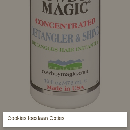
Cookies toestaan Opties
Detangler & Shine - 473ml