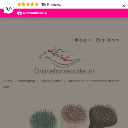
×
19
Reviews
9,9
Inloggen
Registreren
Home
›
Verzorging
›
Borstels enzo
›
HKM staart- en manenborstel soft
grip