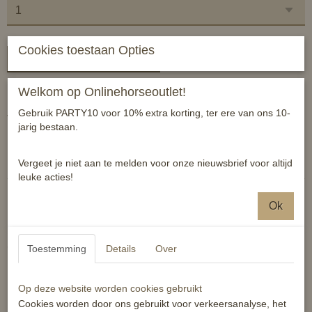
Cookies toestaan Opties
In winkelwagen
Welkom op Onlinehorseoutlet!
Handige borstel met comfortabel gel handvat!
Gebruik PARTY10 voor 10% extra korting, ter ere van ons 10-
Verschillende kleuren
jarig bestaan.
Reacties
Vergeet je niet aan te melden voor onze nieuwsbrief voor altijd
leuke acties!
Ok
Ook interessant
Toestemming
Details
Over
Op deze website worden cookies gebruikt
Cookies worden door ons gebruikt voor verkeersanalyse, het