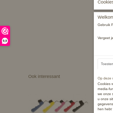
Cookies
Welkom 
Gebruik P
Vergeet j
9,9
Toeste
Ook interessant
Op deze w
Cookies w
media-fun
we onze s
u onze si
gegevens 
hen hebt 