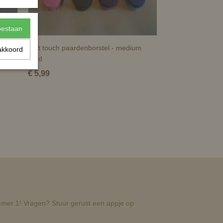
toestaan
Soft touch paardenborstel - medium
akkoord
hard
€ 5,99
nummer 1! Vragen? Stuur gerust een appje op