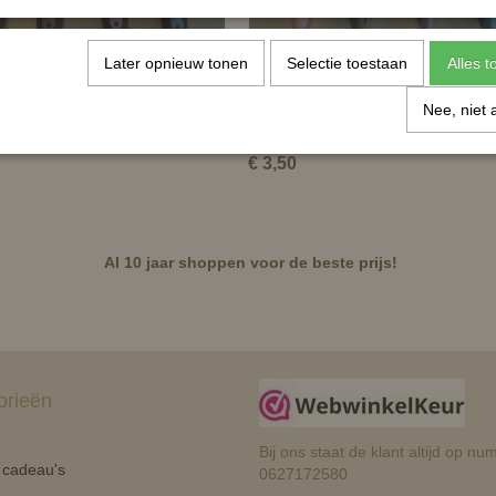
Later opnieuw tonen
Selectie toestaan
Alles 
t en manenborstel Soft Touch
Hoevenkrabber Soft Touch
Nee, niet 
€ 3,50
Al 10 jaar shoppen voor de beste prijs!
orieën
Bij ons staat de klant altijd op 
n cadeau's
0627172580