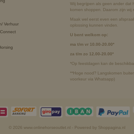
ing
Wij begrijpen als geen ander dat he
komen shoppen. Daarom zijn wij r
Maak wel eerst even een afspraak
n/ Verhuur
oplossing kunnen vinden.
 Connect
U bent welkom op:
ma t/m vr 10.00-20.00*
orsing
za t/m zo 12.00-20.00*
*Op feestdagen kan de beschikbaa
**Hoge nood? Langskomen buiten 
voorkeur via Whatsapp)
© 2026 www.onlinehorseoutlet.nl - Powered by Shoppagina.nl