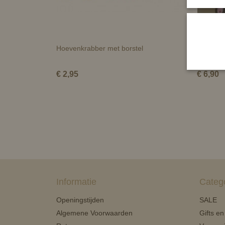
Hoevenkrabber met borstel
HB staar
€ 2,95
€ 6,90
Informatie
Categ
Openingstijden
SALE
Algemene Voorwaarden
Gifts e