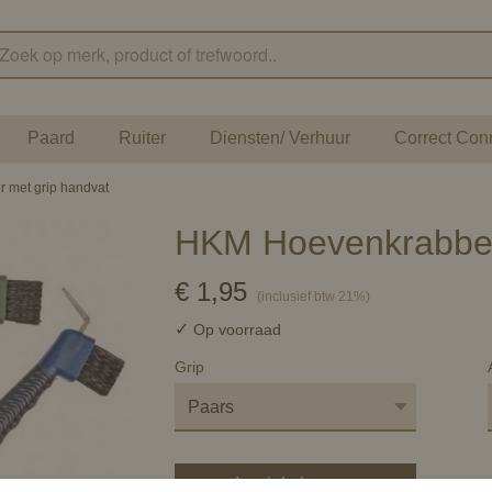
Paard
Ruiter
Diensten/ Verhuur
Correct Con
 met grip handvat
HKM Hoevenkrabber
€ 1,95
(inclusief btw 21%)
✓
Op voorraad
Grip
In winkelwagen