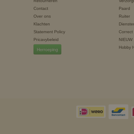
Retourneren
Verzorg
Contact
Paard
Over ons
Ruiter
Klachten
Dienste
Statement Policy
Correct
Pricavybeleid
NIEUW
Hobby H
Herroeping