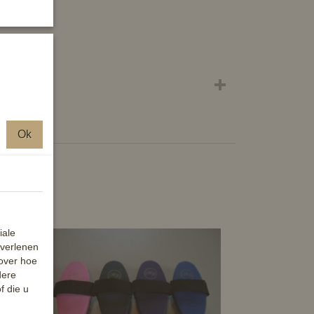
Ok
iale
 verlenen
 over hoe
dere
f die u