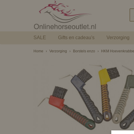
SALE
Gifts en cadeau's
Verzorging
Home
›
Verzorging
›
Borstels enzo
›
HKM Hoevenkrabber