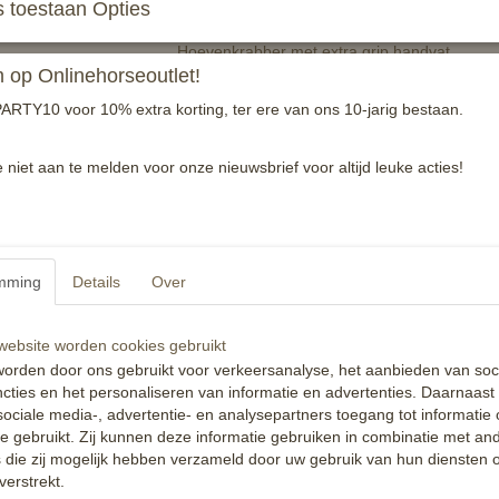
 toestaan Opties
Hoevenkrabber met extra grip handvat.
op Onlinehorseoutlet!
Verschillende kleuren mogelijk!
ARTY10 voor 10% extra korting, ter ere van ons 10-jarig bestaan.
Reacties
e niet aan te melden voor onze nieuwsbrief voor altijd leuke acties!
mming
Details
Over
ebsite worden cookies gebruikt
orden door ons gebruikt voor verkeersanalyse, het aanbieden van soc
cties en het personaliseren van informatie en advertenties. Daarnaast
ociale media-, advertentie- en analysepartners toegang tot informatie
te gebruikt. Zij kunnen deze informatie gebruiken in combinatie met an
die zij mogelijk hebben verzameld door uw gebruik van hun diensten o
verstrekt.