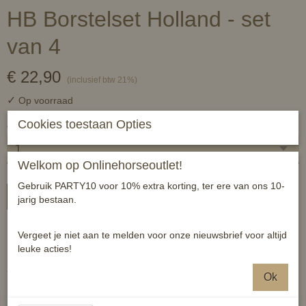
HB Borstelset Holland - set
van 4
€ 22,90
(inclusief btw 21%)
✓
Op voorraad
Cookies toestaan Opties
Aantal
Welkom op Onlinehorseoutlet!
Gebruik PARTY10 voor 10% extra korting, ter ere van ons 10-
In winkelwagen
jarig bestaan.
Borstelset Holland - Oranje.
Vergeet je niet aan te melden voor onze nieuwsbrief voor altijd
leuke acties!
Hoevenkrabber, hoofdborstel, body brush zacht en dandy brush
zacht.
Ok
Specificaties