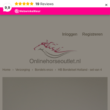
×
19
Reviews
9,9
Inloggen
Registreren
Home
›
Verzorging
›
Borstels enzo
›
HB Borstelset Holland - set van 4