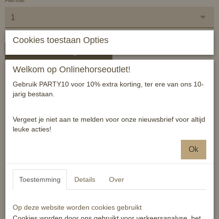
Cookies toestaan Opties
In winkelwagen
Welkom op Onlinehorseoutlet!
Kunststof praam met nylon lus, steellengte 24cm.
Gebruik PARTY10 voor 10% extra korting, ter ere van ons 10-
jarig bestaan.
Kleur wit.
Reacties
Vergeet je niet aan te melden voor onze nieuwsbrief voor altijd
leuke acties!
Ok
Toestemming
Details
Over
Ook interessant
Op deze website worden cookies gebruikt
Cookies worden door ons gebruikt voor verkeersanalyse, het