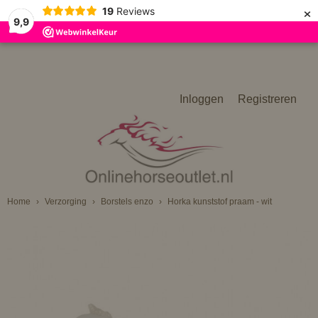
×
19
Reviews
9,9
Inloggen
Registreren
Home
›
Verzorging
›
Borstels enzo
›
Horka kunststof praam - wit