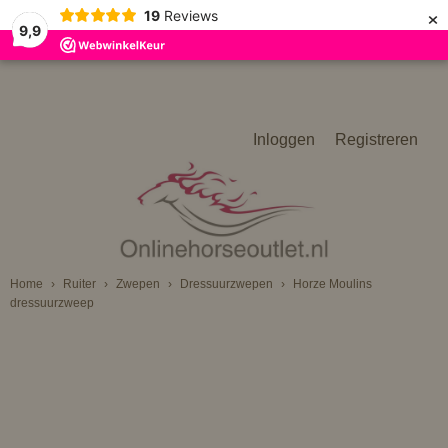
×
19
Reviews
9,9
Inloggen
Registreren
Home
›
Ruiter
›
Zwepen
›
Dressuurzwepen
›
Horze Moulins
dressuurzweep