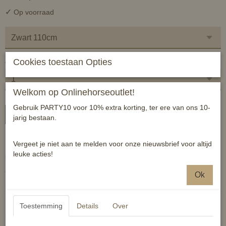
✓
Op voorraad
Aantal
Cookies toestaan Opties
Welkom op Onlinehorseoutlet!
Gebruik PARTY10 voor 10% extra korting, ter ere van ons 10-
In winkelwagen
jarig bestaan.
Prachtige dressuurzweep met kristallen op handvat en leren 'feel'.
Vergeet je niet aan te melden voor onze nieuwsbrief voor altijd
leuke acties!
Goede grip.
* zwart handvat!
Ok
Reacties
Toestemming
Details
Over