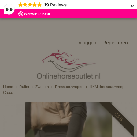
×
19
Reviews
9,9
Inloggen
Registreren
Home
›
Ruiter
›
Zwepen
›
Dressuurzwepen
›
HKM dressuurzweep
Croco
-29%