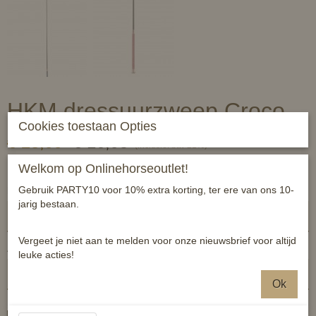
HKM dressuurzweep Croco
Cookies toestaan Opties
€ 23,99
€ 16,95
(inclusief btw 21%)
✓
Op voorraad
- Levertijd 1 a 2 werkdagen
Welkom op Onlinehorseoutlet!
Gebruik PARTY10 voor 10% extra korting, ter ere van ons 10-
hkm
jarig bestaan.
Vergeet je niet aan te melden voor onze nieuwsbrief voor altijd
Aantal
leuke acties!
Ok