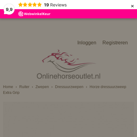
×
19
Reviews
9,9
Inloggen
Registreren
Home
›
Ruiter
›
Zwepen
›
Dressuurzwepen
›
Horze dressuurzweep
Extra Grip