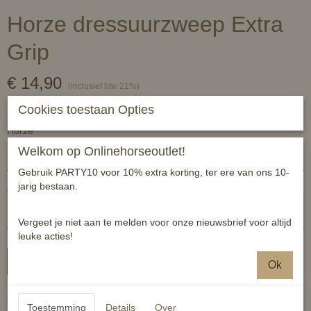
Horze dressuurzweep Extra
Grip
€ 14,90
(inclusief btw 21%)
✓
Op voorraad
Cookies toestaan Opties
Horze
Welkom op Onlinehorseoutlet!
Gebruik PARTY10 voor 10% extra korting, ter ere van ons 10-
jarig bestaan.
Aantal
Vergeet je niet aan te melden voor onze nieuwsbrief voor altijd
leuke acties!
In winkelwagen
Ok
Comfortabel handvat met excellente , stroeve grip. Voorzien van
Toestemming
Details
Over