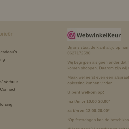
orieën
Bij ons staat de klant altijd op 
n cadeau's
0627172580
ing
Wij begrijpen als geen ander dat he
komen shoppen. Daarom zijn wij r
Maak wel eerst even een afspraak
n/ Verhuur
oplossing kunnen vinden.
 Connect
U bent welkom op:
ma t/m vr 10.00-20.00*
orsing
za t/m zo 12.00-20.00*
*Op feestdagen kan de beschikbaa