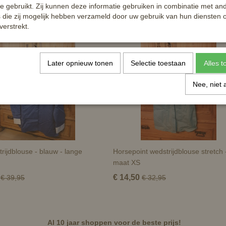
te gebruikt. Zij kunnen deze informatie gebruiken in combinatie met an
die zij mogelijk hebben verzameld door uw gebruik van hun diensten o
verstrekt.
Later opnieuw tonen
Selectie toestaan
Alles 
Nee, niet 
rijdblouse - blauw - lange
Horsepoint wedstrijdblouse stretch 
maat XS
€ 14,50
€ 39,95
€ 32,95
Al 10 jaar shoppen voor de beste prijs!