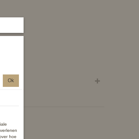
Ok
iale
 verlenen
 over hoe