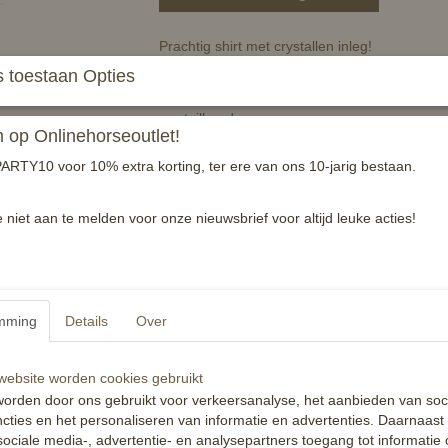
Prachtig shirt met crystallen inleg!
 toestaan Opties
- ademend
- vocht wordt snel opgenomen
- getailleerd
op Onlinehorseoutlet!
- elastisch
- onderhoudsvriendelijk
ARTY10 voor 10% extra korting, ter ere van ons 10-jarig bestaan.
- Bovenstof: 88% Polyester, 12% Elasthan
- wasmachinebestendig tot 30 graden
e niet aan te melden voor onze nieuwsbrief voor altijd leuke acties!
- mag in de droogtrommel
Reacties
mming
Details
Over
ebsite worden cookies gebruikt
orden door ons gebruikt voor verkeersanalyse, het aanbieden van soc
cties en het personaliseren van informatie en advertenties. Daarnaast
ociale media-, advertentie- en analysepartners toegang tot informatie