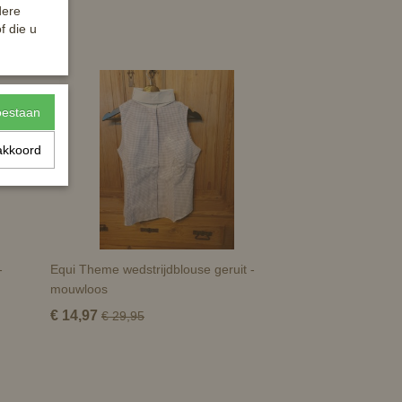
dere
f die u
toestaan
akkoord
-
Equi Theme wedstrijdblouse geruit -
mouwloos
€ 14,97
€ 29,95