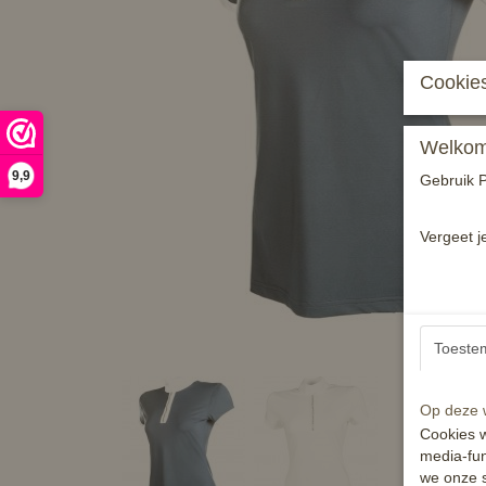
Cookies
Welkom 
9,9
Gebruik P
Vergeet j
Toeste
Op deze w
Cookies w
media-fun
we onze s