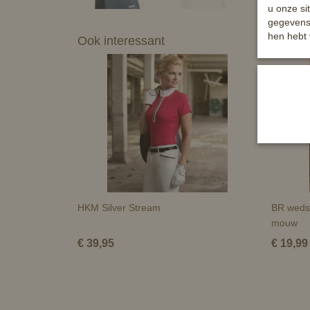
u onze si
gegevens 
hen hebt 
Ook interessant
HKM Silver Stream
BR wedst
mouw
€ 39,95
€ 19,99