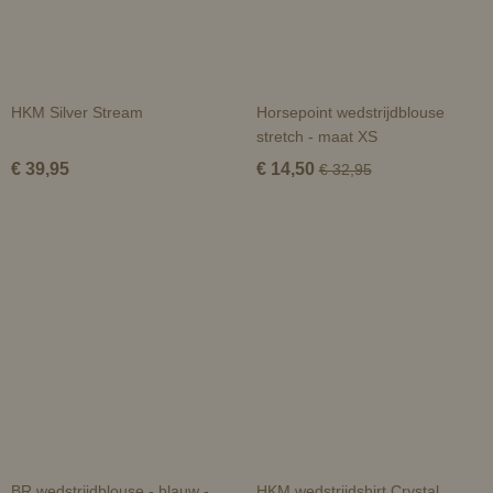
HKM Silver Stream
Horsepoint wedstrijdblouse
stretch - maat XS
€ 39,95
€ 14,50
€ 32,95
BR wedstrijdblouse - blauw -
HKM wedstrijdshirt Crystal