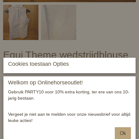
Equi Theme wedstrijdblouse
Cookies toestaan Opties
geruit - mouwloos
€ 29,95
€ 14,97
Welkom op Onlinehorseoutlet!
(inclusief btw 21%)
✓
Op voorraad
Gebruik PARTY10 voor 10% extra korting, ter ere van ons 10-
jarig bestaan.
Equi Theme geruit
Vergeet je niet aan te melden voor onze nieuwsbrief voor altijd
leuke acties!
Aantal
Ok