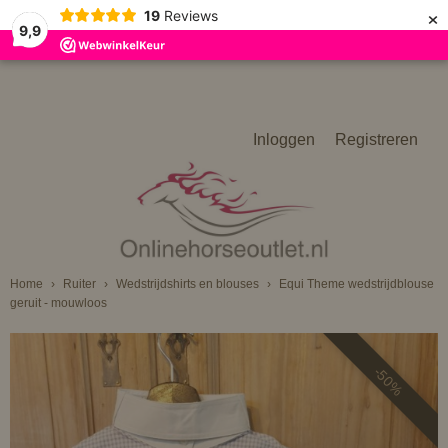
×
19
Reviews
9,9
Inloggen
Registreren
Home
›
Ruiter
›
Wedstrijdshirts en blouses
›
Equi Theme wedstrijdblouse
geruit - mouwloos
-50%