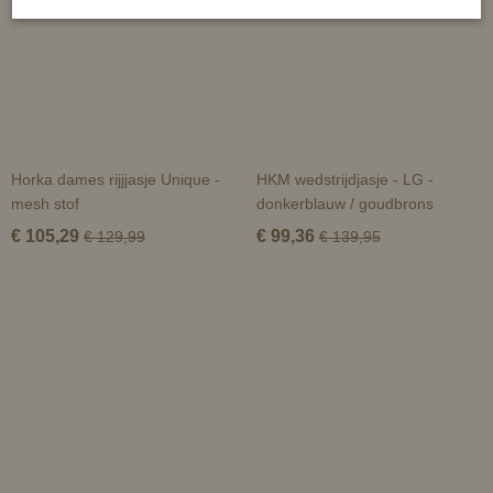
Horka dames rijjjasje Unique -
HKM wedstrijdjasje - LG -
mesh stof
donkerblauw / goudbrons
€ 105,29
€ 99,36
€ 129,99
€ 139,95