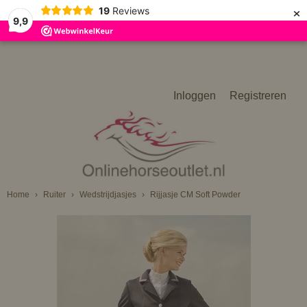
×
19
Reviews
9,9
Inloggen
Registreren
Home
›
Ruiter
›
Wedstrijdjasjes
›
Rijjasje CM Soft Powder