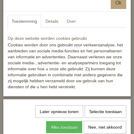
- ademend
Ok
- getailleerd
- twee buitenzakken
- stretchmateriaal
Toestemming
Details
Over
- bi-elastisch
- kreukvrij
- onderhoudsvriendelijk
Op deze website worden cookies gebruikt
- Bovenstof: 100 % polyester
Cookies worden door ons gebruikt voor verkeersanalyse, het
- wasmachinebestendig tot 30 graden
aanbieden van sociale media-functies en het personaliseren
- mag in de droogtrommel
van informatie en advertenties. Daarnaast verlenen we onze
sociale media-, advertentie- en analysepartners toegang tot
Reacties
informatie over hoe u onze site gebruikt. Zij kunnen deze
informatie gebruiken in combinatie met andere gegevens die
zij mogelijk hebben verzameld door uw gebruik van hun
diensten of die u hen hebt verstrekt.
Ook interessant
Later opnieuw tonen
Selectie toestaan
Alles toestaan
Nee, niet akkoord