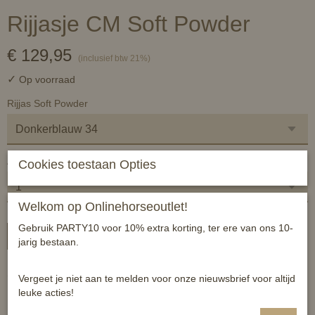
Rijjasje CM Soft Powder
€ 129,95
(inclusief btw 21%)
✓
Op voorraad
Rijjas Soft Powder
Aantal
Cookies toestaan Opties
Welkom op Onlinehorseoutlet!
Gebruik PARTY10 voor 10% extra korting, ter ere van ons 10-
In winkelwagen
jarig bestaan.
Schitterend , getailleerd rijjasje voor aantrekkelijke prijs!
Vergeet je niet aan te melden voor onze nieuwsbrief voor altijd
leuke acties!
Maat 34 tm 46