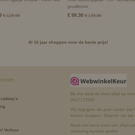
goudbrons
9
€ 99,36
€ 129,99
€ 139,95
Al 10 jaar shoppen voor de beste prijs!
orieën
Bij ons staat de klant altijd op 
n cadeau's
0627172580
ing
Wij begrijpen als geen ander dat he
komen shoppen. Daarom zijn wij r
Maak wel eerst even een afspraak
n/ Verhuur
oplossing kunnen vinden.