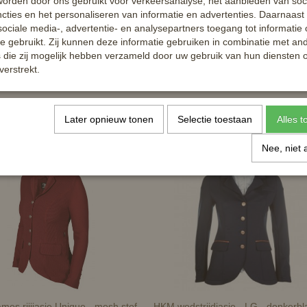
orden door ons gebruikt voor verkeersanalyse, het aanbieden van soc
cties en het personaliseren van informatie en advertenties. Daarnaast
ociale media-, advertentie- en analysepartners toegang tot informatie
te gebruikt. Zij kunnen deze informatie gebruiken in combinatie met an
die zij mogelijk hebben verzameld door uw gebruik van hun diensten o
verstrekt.
Later opnieuw tonen
Selectie toestaan
Alles 
Nee, niet 
mes rijjjasje Unique - mesh stof
HKM wedstrijdjasje - LG - donkerbl