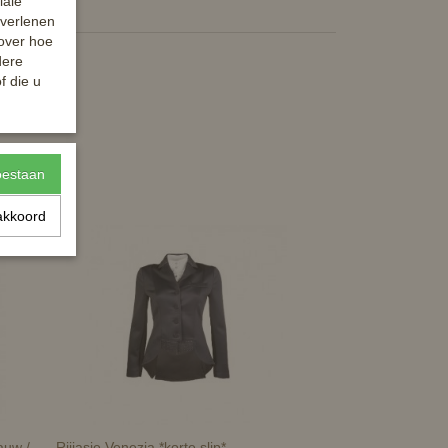
iale
 verlenen
 over hoe
dere
f die u
toestaan
akkoord
auw /
Rijjasje Venezia *korte slip*