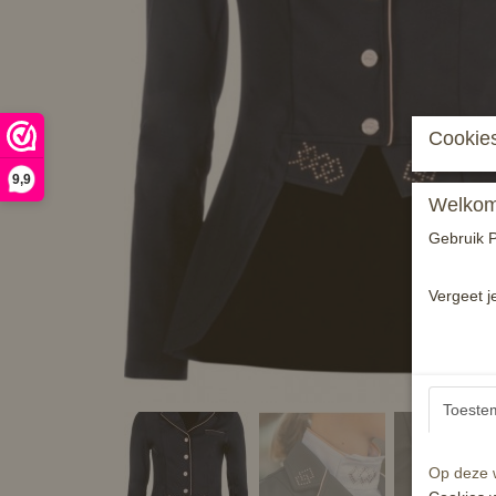
Cookies
9,9
Welkom 
Gebruik P
Vergeet j
Toeste
Op deze w