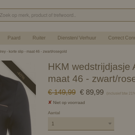
Paard
Ruiter
Diensten/ Verhuur
Correct Con
ey - korte slip - maat 46 - zwart/rosegold
HKM wedstrijdjasje A
-40%
maat 46 - zwart/ros
€ 149,99
€ 89,99
(inclusief btw 21
✘
Niet op voorraad
Aantal