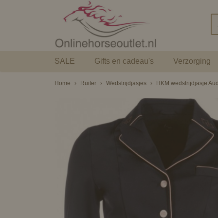
SALE
Gifts en cadeau's
Verzorging
Home
›
Ruiter
›
Wedstrijdjasjes
›
HKM wedstrijdjasje Audr