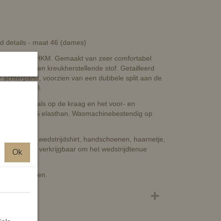
old details - maat 46 (dames)
Collection van HKM. Gemaakt van zeer comfortabel
afstotende en kreukherstellende stof. Getailleerd
 achterpand, voorzien van een dubbele split aan de
 in het zadel.
gouden crystals op de kraag en het voor- en
polyamide, 5% elasthan. Wasmachinebestendig op
nde plastron, wedstrijdshirt, handschoenen, haarnetje,
 stijgbeugels verkrijgbaar om het wedstrijdtenue
Ok
in alle klassen.