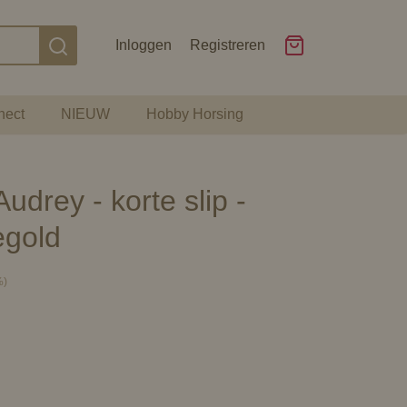
Inloggen
Registreren
nect
NIEUW
Hobby Horsing
udrey - korte slip -
egold
%)