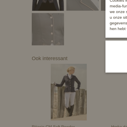
Cookies w
media-fun
we onze s
u onze si
gegevens 
hen hebt 
Ook interessant
Rijjasje CM Soft Powder
Horka da