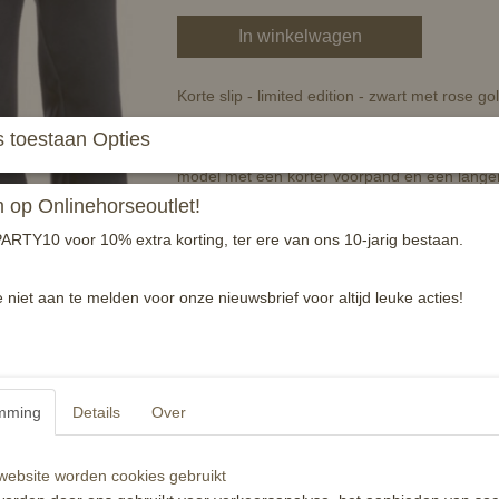
In winkelwagen
Korte slip - limited edition - zwart met rose g
Exclusief wedstrijdjasje uit de Competition 
 toestaan Opties
draagbare, goed ademende, bi-elastische, vuil
model met een korter voorpand en een langer
achterzijde, waardoor dit jasje zeer mooi toont
op Onlinehorseoutlet!
Het jasje is afgewerkt met schitterende Rosé
ARTY10 voor 10% extra korting, ter ere van ons 10-jarig bestaan.
achterpand. Materiaal: 50% polyester, 45% 
een fijnwasprogramma.
e niet aan te melden voor onze nieuwsbrief voor altijd leuke acties!
In deze Limited Edition zijn ook een bijpasse
broeksriem, zadeldekje, rijlaarzen, sporen en
compleet te maken.
Dit rijjasje is toegestaan op KNHS wedstrijden 
mming
Details
Over
Reacties
ebsite worden cookies gebruikt