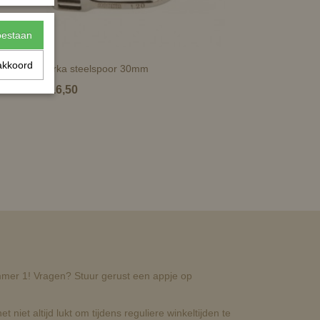
toestaan
akkoord
Horka steelspoor 30mm
€ 16,50
nummer 1! Vragen? Stuur gerust een appje op
t niet altijd lukt om tijdens reguliere winkeltijden te