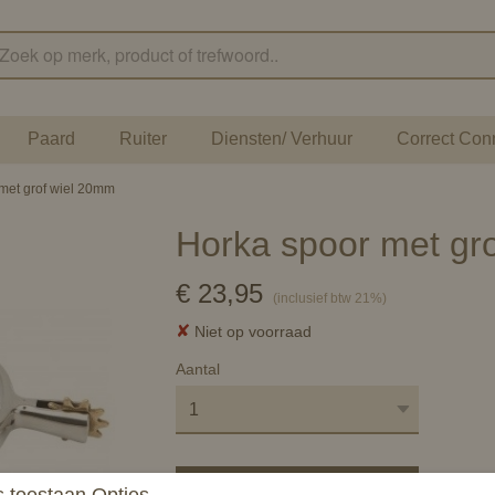
Paard
Ruiter
Diensten/ Verhuur
Correct Con
met grof wiel 20mm
Horka spoor met gr
€ 23,95
(inclusief btw 21%)
✘
Niet op voorraad
Aantal
In winkelwagen