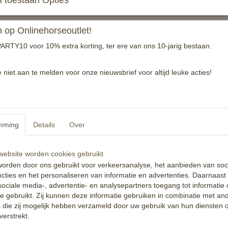
 toestaan Opties
RVS wielspoor met grof wiel
op Onlinehorseoutlet!
Damesmodel, 20mm
ARTY10 voor 10% extra korting, ter ere van ons 10-jarig bestaan.
Reacties
e niet aan te melden voor onze nieuwsbrief voor altijd leuke acties!
mming
Details
Over
ebsite worden cookies gebruikt
orden door ons gebruikt voor verkeersanalyse, het aanbieden van soc
cties en het personaliseren van informatie en advertenties. Daarnaast
ociale media-, advertentie- en analysepartners toegang tot informatie
te gebruikt. Zij kunnen deze informatie gebruiken in combinatie met an
die zij mogelijk hebben verzameld door uw gebruik van hun diensten o
verstrekt.