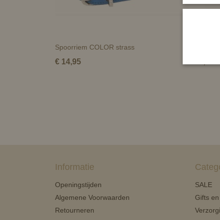
Spoorriem COLOR strass
Horka Sp
€ 14,95
€ 9,50
Informatie
Categ
Openingstijden
SALE
Algemene Voorwaarden
Gifts e
Retourneren
Verzorg