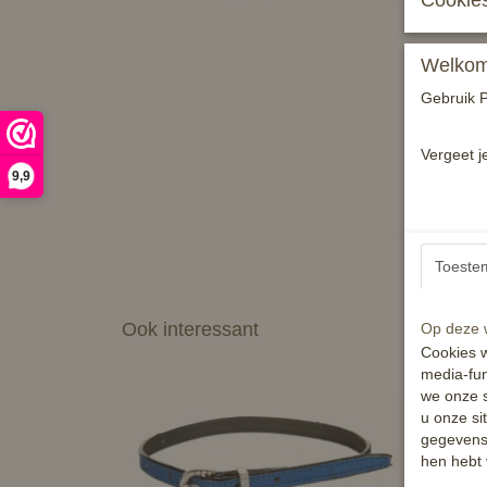
Cookies
Welkom 
Gebruik P
Vergeet j
9,9
Toeste
Ook interessant
Op deze w
Cookies w
media-fun
we onze s
u onze si
gegevens 
hen hebt 