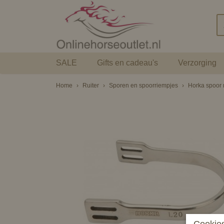
SALE
Gifts en cadeau's
Verzorging
Home
›
Ruiter
›
Sporen en spoorriempjes
›
Horka spoor 