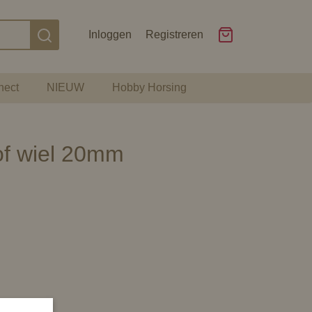
Inloggen
Registreren
nect
NIEUW
Hobby Horsing
of wiel 20mm