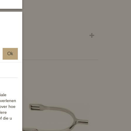
Ok
iale
 verlenen
 over hoe
dere
f die u