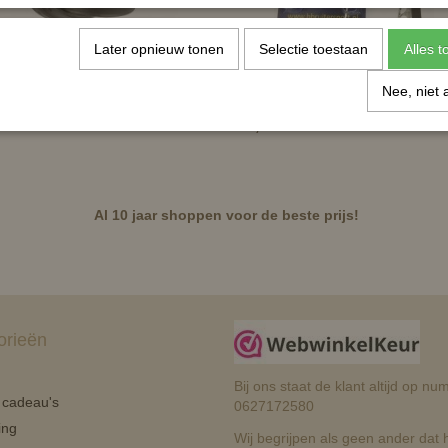
Later opnieuw tonen
Selectie toestaan
Alles 
Nee, niet 
oorriem - leer - zwart
Showtime spoor knop 15mm
€ 37,95
Al 10 jaar shoppen voor de beste prijs!
orieën
Bij ons staat de klant altijd op 
n cadeau's
0627172580
ing
Wij begrijpen als geen ander dat he