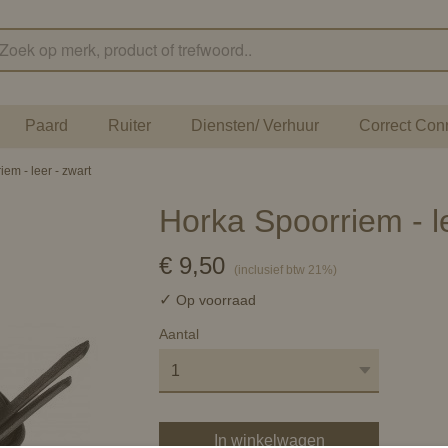
Paard
Ruiter
Diensten/ Verhuur
Correct Con
em - leer - zwart
Horka Spoorriem - le
€ 9,50
(inclusief btw 21%)
✓
Op voorraad
Aantal
In winkelwagen