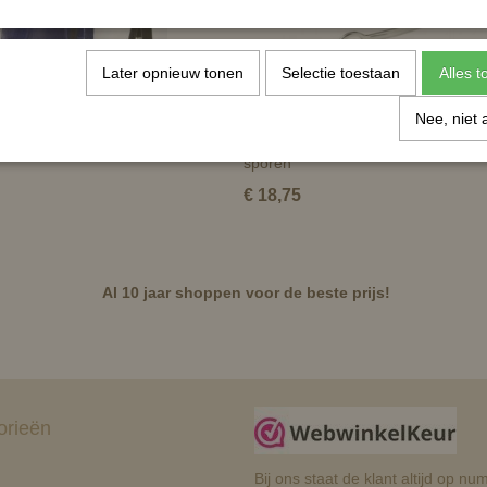
Later opnieuw tonen
Selectie toestaan
Alles 
Nee, niet 
e spoor knop 15mm
Spoor met kunststof bolletje - impul
sporen
€ 18,75
Al 10 jaar shoppen voor de beste prijs!
orieën
Bij ons staat de klant altijd op 