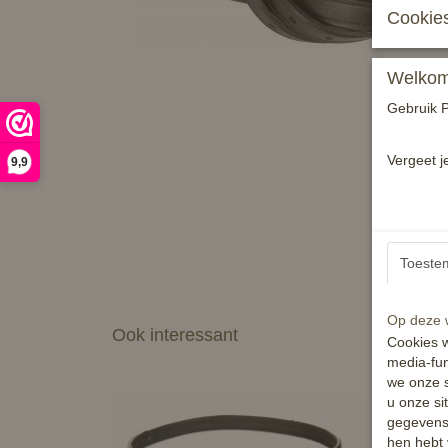
Cookies
Welkom 
Gebruik P
Vergeet j
9,9
Toeste
Op deze w
Ook interessant
Cookies w
media-fun
we onze s
u onze si
gegevens 
hen hebt 