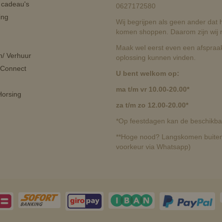
n cadeau's
0627172580
ing
Wij begrijpen als geen ander dat he
komen shoppen. Daarom zijn wij r
Maak wel eerst even een afspraak
n/ Verhuur
oplossing kunnen vinden.
 Connect
U bent welkom op:
ma t/m vr 10.00-20.00*
orsing
za t/m zo 12.00-20.00*
*Op feestdagen kan de beschikbaa
**Hoge nood? Langskomen buiten 
voorkeur via Whatsapp)