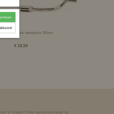
toestaan
akkoord
s
Horka steelspoor 30mm
€ 16,50
nummer 1! Vragen? Stuur gerust een appje op