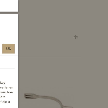
Ok
iale
 verlenen
 over hoe
dere
f die u