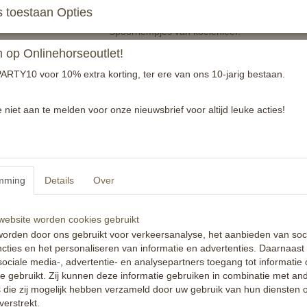
 toestaan Opties
Spoorriempjes van koeienleer.
op Onlinehorseoutlet!
Per paar.
ARTY10 voor 10% extra korting, ter ere van ons 10-jarig bestaan.
Zwart, one size.
Reacties
e niet aan te melden voor onze nieuwsbrief voor altijd leuke acties!
mming
Details
Over
ebsite worden cookies gebruikt
orden door ons gebruikt voor verkeersanalyse, het aanbieden van soc
cties en het personaliseren van informatie en advertenties. Daarnaast
ociale media-, advertentie- en analysepartners toegang tot informatie
te gebruikt. Zij kunnen deze informatie gebruiken in combinatie met an
die zij mogelijk hebben verzameld door uw gebruik van hun diensten o
verstrekt.