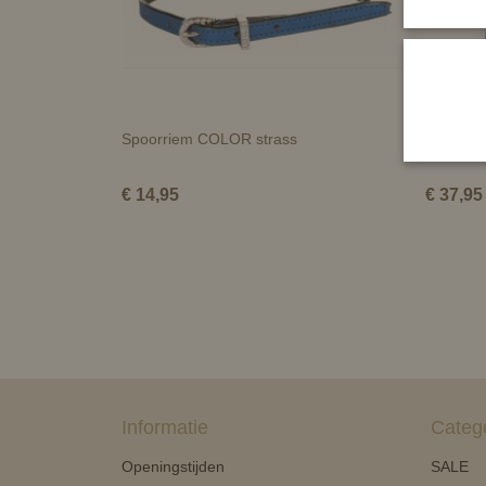
Spoorriem COLOR strass
Showtim
€ 14,95
€ 37,95
Informatie
Categ
Openingstijden
SALE