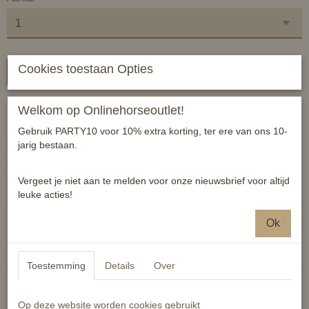
Cookies toestaan Opties
In winkelwagen
Prachtig zadeldek met luxe uitstraling!
Welkom op Onlinehorseoutlet!
Gebruik PARTY10 voor 10% extra korting, ter ere van ons 10-
- wasmachinebestendig tot 30 graden
jarig bestaan.
- mag in de droogtrommel
- functievoering: 100% polyester
- 100% polyester
Vergeet je niet aan te melden voor onze nieuwsbrief voor altijd
- schuim en watten vulling
leuke acties!
- lussen met klittenbandsluiting
Ok
Reacties
Toestemming
Details
Over
Op deze website worden cookies gebruikt