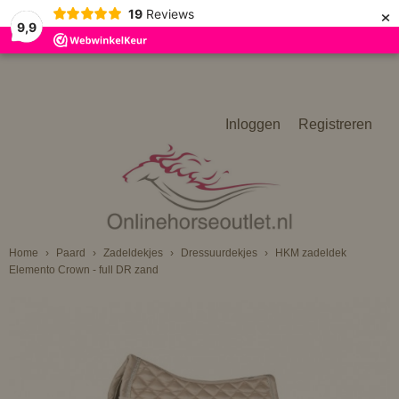
×
19
Reviews
9,9
Inloggen
Registreren
Home
›
Paard
›
Zadeldekjes
›
Dressuurdekjes
›
HKM zadeldek
Elemento Crown - full DR zand