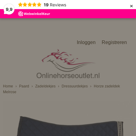
×
19
Reviews
9,9
Inloggen
Registreren
Home
›
Paard
›
Zadeldekjes
›
Dressuurdekjes
›
Horze zadeldek
Melrose