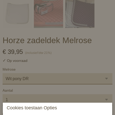
Horze zadeldek Melrose
€ 39,95
(inclusief btw 21%)
✓
Op voorraad
Melrose
Aantal
Cookies toestaan Opties