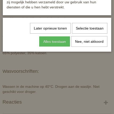
Zilveren koord met kristallen accenten aan de achterranden
zij mogelijk hebben verzameld door uw gebruik van hun
Goede vorm
diensten of die u hen hebt verstrekt.
Glijdt niet weg onder het zadel
Verstevigde klittenband singel en lussen
Later opnieuw tonen
Selectie toestaan
Technische omschrijving:
Alles toestaan
Nee, niet akkoord
65% polyester, 35% katoen.
Wasvoorschriften:
Wassen in de machine op 40°C. Drogen aan de waslijn. Niet
geschikt voor droger.
Reacties