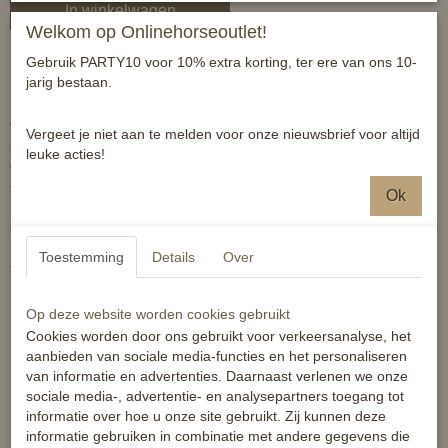
In winkelwagen
Welkom op Onlinehorseoutlet!
Gebruik PARTY10 voor 10% extra korting, ter ere van ons 10-
Dressuurzadeldek bevat stijlvolle kristallen en zilveren bies rand.
jarig bestaan.
Verfijnde stijl wordt aangeboden in dit eenvoudige, maar klassieke
Vergeet je niet aan te melden voor onze nieuwsbrief voor altijd
dressuurzadeldek. Een zilveren bies rand met kristallen accenten
leuke acties!
voeren de achterrand. Geef wat schittering aan je rit zonder al te
veel afleiding. Glanzende kristallen en een smaakvolle zilveren
Ok
rand laten dit dekje glanzen. De versterkte singellus en
klittenbandbevestigingen houden het op zijn plaats. Eenvoudig
ruitvormig gestikt ontwerp houden het dekje ademend, en houden
Toestemming
Details
Over
vocht weg. Een hoge uitsnede bij de schoft voor comfort.
Op deze website worden cookies gebruikt
Cookies worden door ons gebruikt voor verkeersanalyse, het
Eigenschappen:
aanbieden van sociale media-functies en het personaliseren
van informatie en advertenties. Daarnaast verlenen we onze
sociale media-, advertentie- en analysepartners toegang tot
Dressuurzadeldek
informatie over hoe u onze site gebruikt. Zij kunnen deze
Ademende sneldrogende stof
informatie gebruiken in combinatie met andere gegevens die