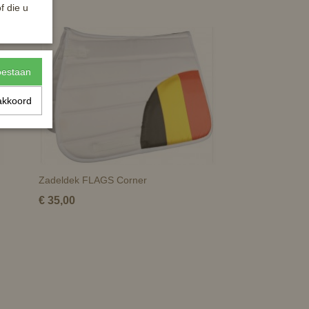
f die u
toestaan
akkoord
Zadeldek FLAGS Corner
€ 35,00