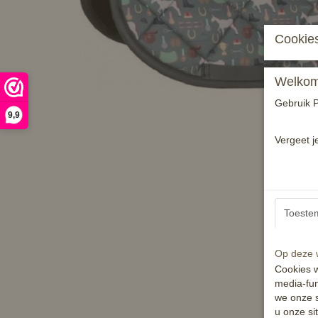
Cookies
Welkom 
Gebruik P
9,9
Vergeet j
Toeste
Op deze w
Cookies w
media-fun
we onze s
u onze si