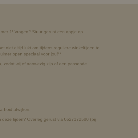
nummer 1! Vragen? Stuur gerust een appje op
t niet altijd lukt om tijdens reguliere winkeltijden te
uimer open speciaal voor jou!**
, zodat wij of aanwezig zijn of een passende
rheid afwijken.
deze tijden? Overleg gerust via 0627172580 (bij