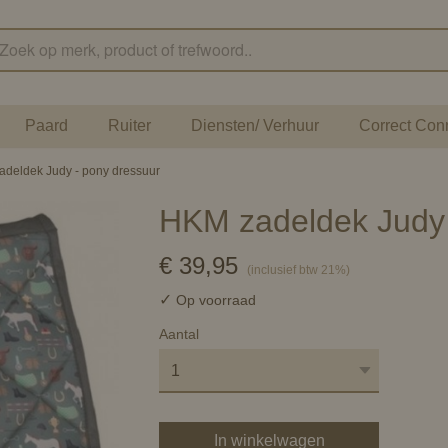
Paard
Ruiter
Diensten/ Verhuur
Correct Con
deldek Judy - pony dressuur
HKM zadeldek Judy 
€ 39,95
(inclusief btw 21%)
✓
Op voorraad
Aantal
In winkelwagen