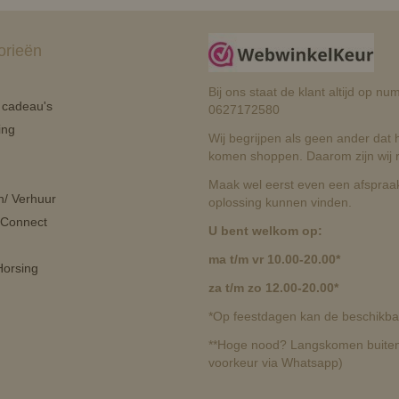
orieën
Bij ons staat de klant altijd op 
n cadeau's
0627172580
ing
Wij begrijpen als geen ander dat he
komen shoppen. Daarom zijn wij r
Maak wel eerst even een afspraak
n/ Verhuur
oplossing kunnen vinden.
 Connect
U bent welkom op:
ma t/m vr 10.00-20.00*
orsing
za t/m zo 12.00-20.00*
*Op feestdagen kan de beschikbaa
**Hoge nood? Langskomen buiten 
voorkeur via Whatsapp)