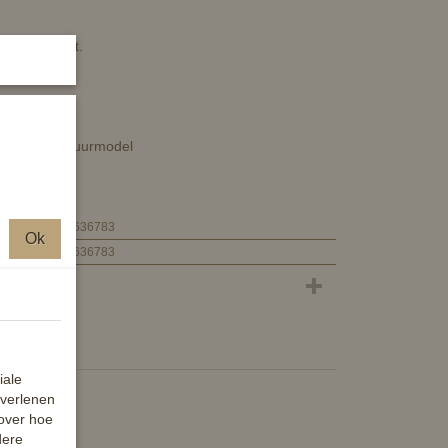
rolijke print.
ngt een dressuurmodel
4057052636783
Ok
4057052636783
iale
 verlenen
 over hoe
dere