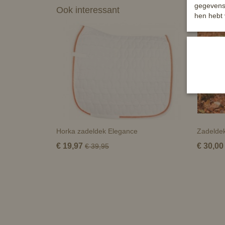
gegevens 
Ook interessant
hen hebt 
Horka zadeldek Elegance
Zadeldek
€ 19,97
€ 30,00
€ 39,95