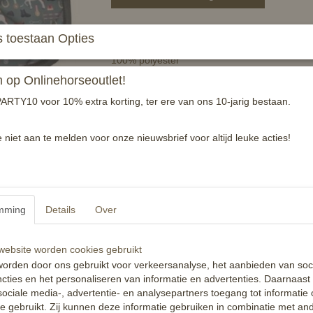
Anatomisch zadeldek voor pony & shetland in v
 toestaan Opties
100% polyester
wasmachinebestendig tot 30 graden
op Onlinehorseoutlet!
ARTY10 voor 10% extra korting, ter ere van ons 10-jarig bestaan.
* op de foto is een veelzijdig model, u ontva
Specificaties
e niet aan te melden voor onze nieuwsbrief voor altijd leuke acties!
Productcode
EAN code
Reacties
mming
Details
Over
ebsite worden cookies gebruikt
orden door ons gebruikt voor verkeersanalyse, het aanbieden van soc
cties en het personaliseren van informatie en advertenties. Daarnaast
ociale media-, advertentie- en analysepartners toegang tot informatie
te gebruikt. Zij kunnen deze informatie gebruiken in combinatie met an