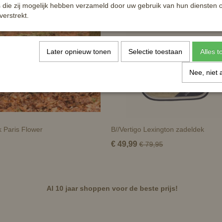
die zij mogelijk hebben verzameld door uw gebruik van hun diensten o
verstrekt.
Later opnieuw tonen
Selectie toestaan
Alles 
Nee, niet 
 Paris Flower
B//Vertigo Lexington zadeldek
€ 49,99
€ 79,95
Al 10 jaar shoppen voor de beste prijs!