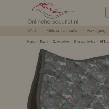
SALE
Gifts en cadeau's
Verzorging
Home
›
Paard
›
Zadeldekjes
›
Dressuurdekjes
›
HKM za