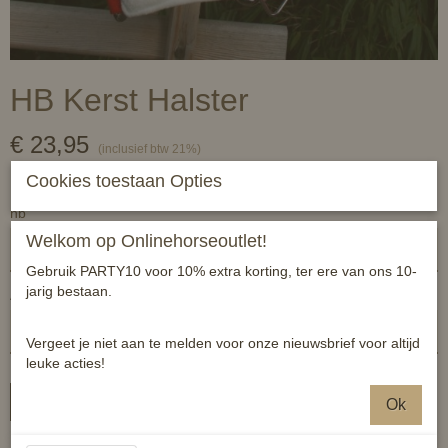
HB Kerst Halster
€ 23,95
(inclusief btw 21%)
✓
Op voorraad
Cookies toestaan Opties
hb
Welkom op Onlinehorseoutlet!
Gebruik PARTY10 voor 10% extra korting, ter ere van ons 10-
jarig bestaan.
Aantal
Vergeet je niet aan te melden voor onze nieuwsbrief voor altijd
leuke acties!
In winkelwagen
Ok