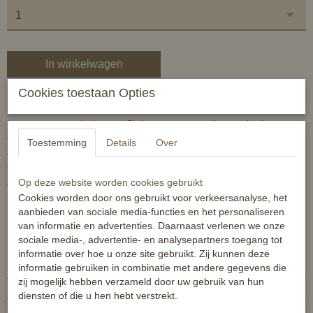
In winkelwagen
Cookies toestaan Opties
Bandage onderlappen uit de 2022 kerstcollectie van HB Ruitersport
Luxe gestept onderlappen Christmas met smalle strook glitter wat
op de gehele collectie terug komt.
Toestemming
Details
Over
Aan binnenzijde speciaal gevoerde cool max voering die het vocht
goed opneemt en reguleert.
Op deze website worden cookies gebruikt
Verpakt per 2 stuks
Cookies worden door ons gebruikt voor verkeersanalyse, het
* exclusief bandages
aanbieden van sociale media-functies en het personaliseren
van informatie en advertenties. Daarnaast verlenen we onze
sociale media-, advertentie- en analysepartners toegang tot
Specificaties
informatie over hoe u onze site gebruikt. Zij kunnen deze
informatie gebruiken in combinatie met andere gegevens die
Productcode
8720574869835
zij mogelijk hebben verzameld door uw gebruik van hun
EAN code
8720574869835
diensten of die u hen hebt verstrekt.
Reacties