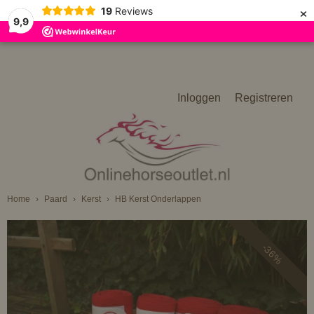
×
19
Reviews
9,9
Inloggen
Registreren
Home
›
Paard
›
Kerst
›
HB Kerst Onderlappen
-36%