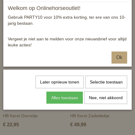
Welkom op Onlinehorseoutlet!
Gebruik PARTY10 voor 10% extra korting, ter ere van ons 10-
jarig bestaan.
Vergeet je niet aan te melden voor onze nieuwsbrief voor altijd
Ook interessant
leuke acties!
Ok
Later opnieuw tonen
Selectie toestaan
Alles toestaan
Nee, niet akkoord
HB Kerst Oornetje
HB Kerst Zadeldekje
€ 22,95
€ 49,99