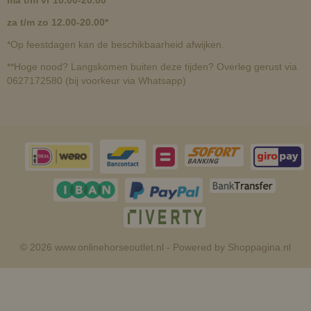
ma t/m vr 10.00-20.00*
za t/m zo 12.00-20.00*
*Op feestdagen kan de beschikbaarheid afwijken.
**Hoge nood? Langskomen buiten deze tijden? Overleg gerust via
0627172580 (bij voorkeur via Whatsapp)
© 2026 www.onlinehorseoutlet.nl - Powered by Shoppagina.nl