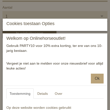
Aantal
Cookies toestaan Opties
In winkelwagen
Welkom op Onlinehorseoutlet!
Gebruik PARTY10 voor 10% extra korting, ter ere van ons 10-
Luxe leren slofteugel gecombineerd met touw (deel vanaf singel tot
jarig bestaan.
door de bitringen) .
Voorzien van afneembare singelbevestiging.
Vergeet je niet aan te melden voor onze nieuwsbrief voor altijd
leuke acties!
Reacties
Ok
Toestemming
Details
Over
Ook interessant
Op deze website worden cookies gebruikt