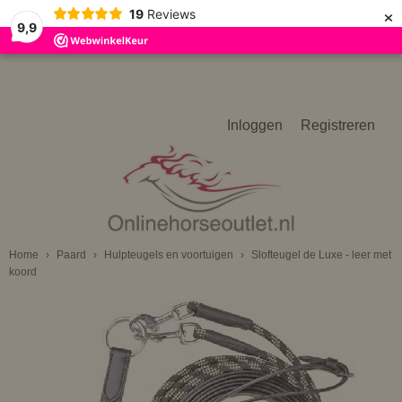
×
19
Reviews
9,9
Inloggen
Registreren
Home
›
Paard
›
Hulpteugels en voortuigen
›
Slofteugel de Luxe - leer met
koord