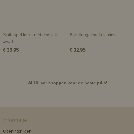
Slofteugel leer - met elastiek -
Bijzetteugel met elastiek
zwart
€ 36,95
€ 32,95
Al 10 jaar shoppen voor de beste prijs!
Informatie
Openingstijden