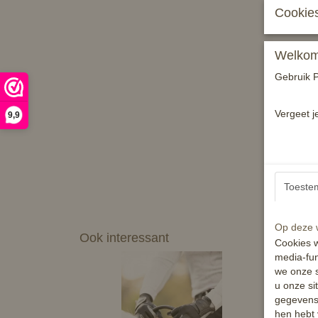
Cookies
Welkom 
Gebruik P
Vergeet j
9,9
Toeste
Op deze w
Ook interessant
Cookies w
media-fun
we onze s
u onze si
gegevens 
hen hebt 