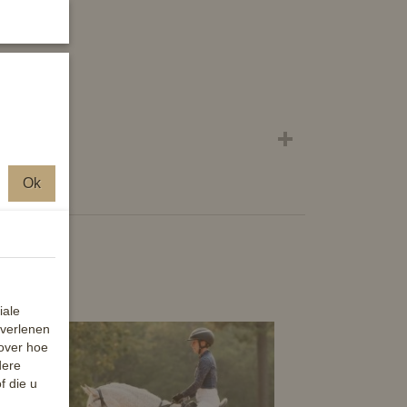
Ok
iale
 verlenen
 over hoe
dere
f die u