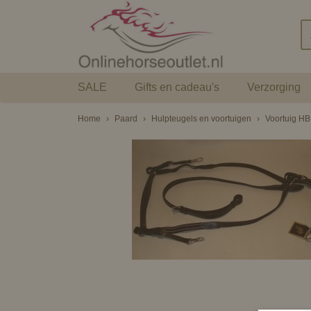
SALE
Gifts en cadeau's
Verzorging
Home
›
Paard
›
Hulpteugels en voortuigen
›
Voortuig HB