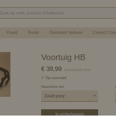
Paard
Ruiter
Diensten/ Verhuur
Correct Con
Voortuig HB
€ 39,99
(inclusief btw 21%)
✓
Op voorraad
Naamloze set
In winkelwagen