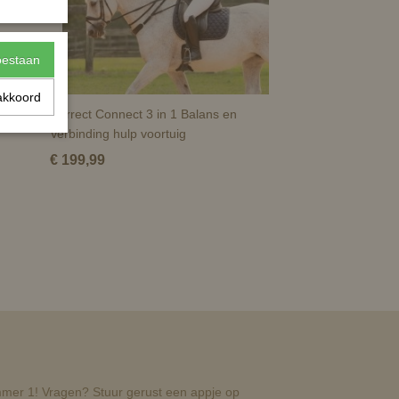
toestaan
akkoord
Correct Connect 3 in 1 Balans en
Verbinding hulp voortuig
€ 199,99
nummer 1! Vragen? Stuur gerust een appje op