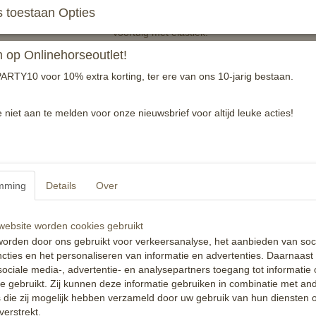
 toestaan Opties
Voortuig met elastiek.
op Onlinehorseoutlet!
Maat shet tm full
ARTY10 voor 10% extra korting, ter ere van ons 10-jarig bestaan.
Kleur zwart en havanna
Reacties
e niet aan te melden voor onze nieuwsbrief voor altijd leuke acties!
mming
Details
Over
ebsite worden cookies gebruikt
orden door ons gebruikt voor verkeersanalyse, het aanbieden van soc
cties en het personaliseren van informatie en advertenties. Daarnaast
ociale media-, advertentie- en analysepartners toegang tot informatie
te gebruikt. Zij kunnen deze informatie gebruiken in combinatie met an
die zij mogelijk hebben verzameld door uw gebruik van hun diensten o
verstrekt.