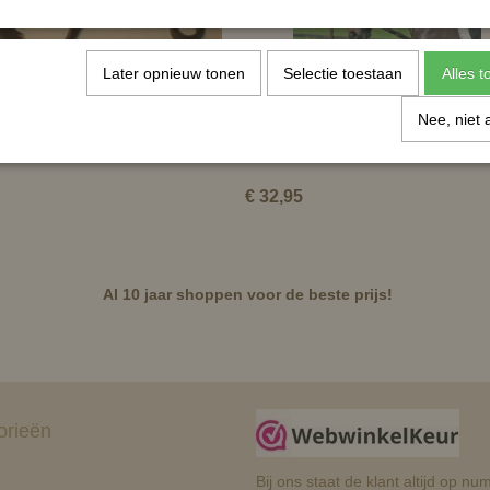
Later opnieuw tonen
Selectie toestaan
Alles 
Nee, niet 
l leer - met elastiek - zwart
Bijzetteugel met elastiek
€ 32,95
Al 10 jaar shoppen voor de beste prijs!
orieën
Bij ons staat de klant altijd op 