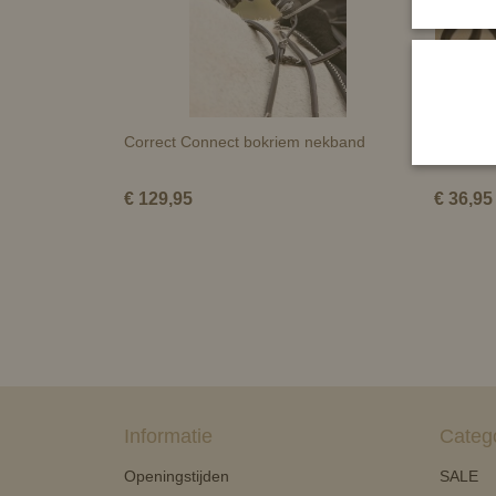
Correct Connect bokriem nekband
Slofteuge
€ 129,95
€ 36,95
Informatie
Categ
Openingstijden
SALE