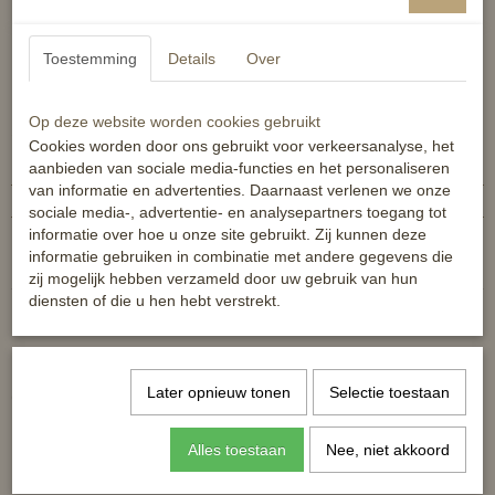
te bevestigen
eenvoudig en snel te bevestigen
Toestemming
Details
Over
voor gebruik is een stille hand vereist
Op deze website worden cookies gebruikt
Specificaties
Cookies worden door ons gebruikt voor verkeersanalyse, het
aanbieden van sociale media-functies en het personaliseren
Productcode
8719075732175-1
van informatie en advertenties. Daarnaast verlenen we onze
EAN code
8719075732175
sociale media-, advertentie- en analysepartners toegang tot
informatie over hoe u onze site gebruikt. Zij kunnen deze
Reacties
informatie gebruiken in combinatie met andere gegevens die
zij mogelijk hebben verzameld door uw gebruik van hun
diensten of die u hen hebt verstrekt.
Later opnieuw tonen
Selectie toestaan
Ook interessant
Alles toestaan
Nee, niet akkoord