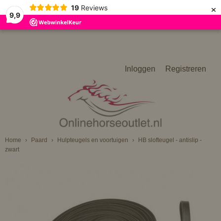
×
19
Reviews
9,9
Inloggen
Registreren
Home
›
Paard
›
Hulpteugels en voortuigen
›
HB slofteugel - antislip -
zwart