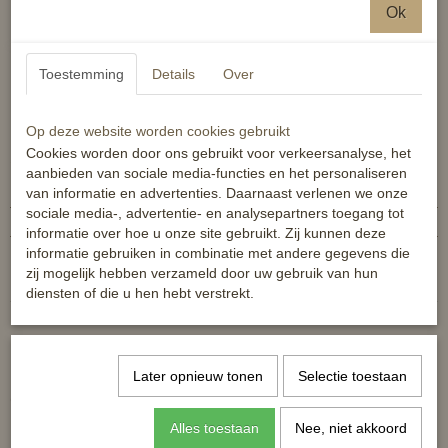
leren singellus. Door de musketonsluitingen is het ook
Ok
mogelijk om de slofteugel aan de ringetjes van de singel zelf
te bevestigen
Toestemming
Details
Over
eenvoudig en snel te bevestigen
voor gebruik is een stille hand vereist
Op deze website worden cookies gebruikt
Cookies worden door ons gebruikt voor verkeersanalyse, het
Specificaties
aanbieden van sociale media-functies en het personaliseren
van informatie en advertenties. Daarnaast verlenen we onze
Productcode
8719075732175
sociale media-, advertentie- en analysepartners toegang tot
EAN code
8719075732175
informatie over hoe u onze site gebruikt. Zij kunnen deze
Reacties
informatie gebruiken in combinatie met andere gegevens die
zij mogelijk hebben verzameld door uw gebruik van hun
diensten of die u hen hebt verstrekt.
Later opnieuw tonen
Selectie toestaan
Ook interessant
Alles toestaan
Nee, niet akkoord