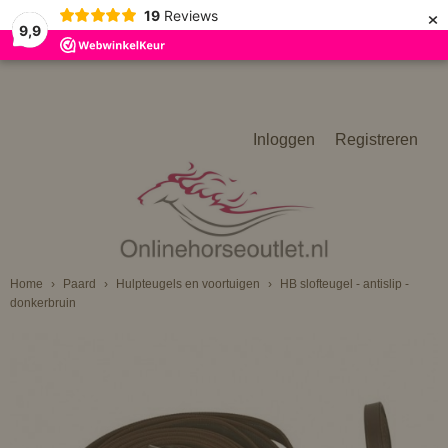
×
19
Reviews
9,9
Inloggen
Registreren
Home
›
Paard
›
Hulpteugels en voortuigen
›
HB slofteugel - antislip -
donkerbruin