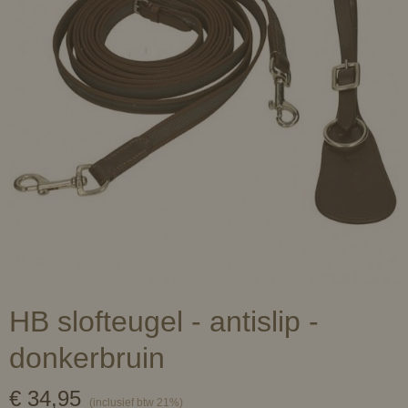
HB slofteugel - antislip -
donkerbruin
€ 34,95
(inclusief btw 21%)