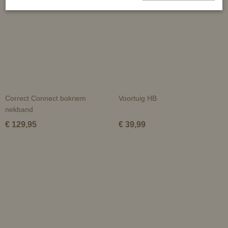
Correct Connect bokriem
Voortuig HB
nekband
€ 129,95
€ 39,99