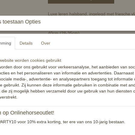
Luxe leren halsband, ingelegd met friesche vl
 toestaan Opties
Verkrijgbaar in maten
40cm (28-35cm)
45cm (33-41cm)
mming
Details
Over
50cm (37-44cm)
ebsite worden cookies gebruikt
55cm (41-49cm)
orden door ons gebruikt voor verkeersanalyse, het aanbieden van soc
60cm (46-58cm)
cties en het personaliseren van informatie en advertenties. Daarnaast
ociale media-, advertentie- en analysepartners toegang tot informatie
65cm (48-62cm)
te gebruikt. Zij kunnen deze informatie gebruiken in combinatie met an
die zij mogelijk hebben verzameld door uw gebruik van hun diensten o
Reacties
verstrekt.
op Onlinehorseoutlet!
ARTY10 voor 10% extra korting, ter ere van ons 10-jarig bestaan.