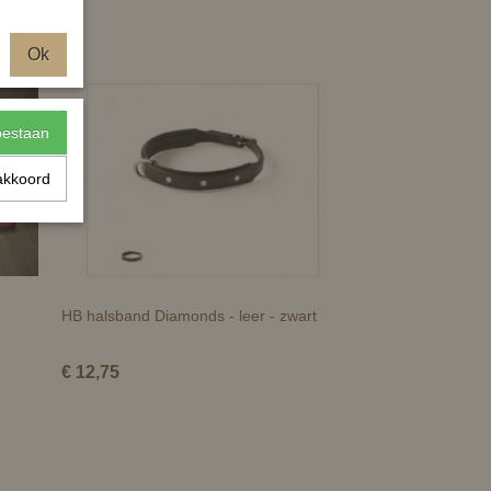
Ok
toestaan
akkoord
HB halsband Diamonds - leer - zwart
€ 12,75