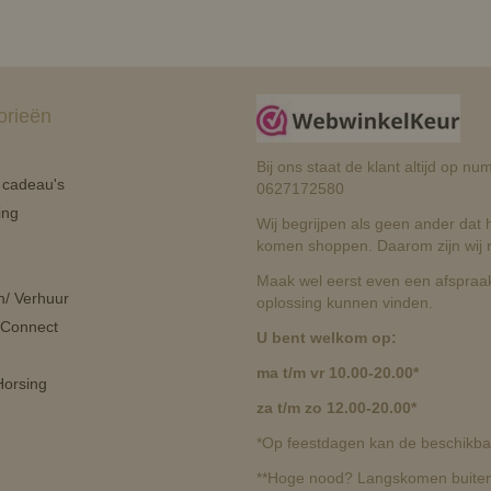
orieën
Bij ons staat de klant altijd op 
n cadeau's
0627172580
ing
Wij begrijpen als geen ander dat he
komen shoppen. Daarom zijn wij r
Maak wel eerst even een afspraak
n/ Verhuur
oplossing kunnen vinden.
 Connect
U bent welkom op:
ma t/m vr 10.00-20.00*
orsing
za t/m zo 12.00-20.00*
*Op feestdagen kan de beschikbaa
**Hoge nood? Langskomen buiten 