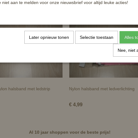
e niet aan te melden voor onze nieuwsbrief voor altijd leuke acties!
Later opnieuw tonen
Selectie toestaan
Alles 
Nee, niet 
nylon halsband met ledstrip
Nylon halsband met ledverlichting
€ 4,99
Al 10 jaar shoppen voor de beste prijs!