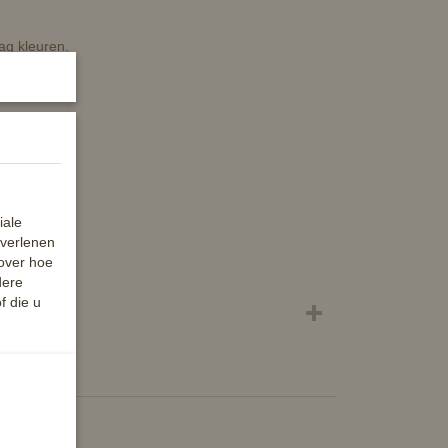
ag kleuren.
iale
 verlenen
 over hoe
dere
f die u