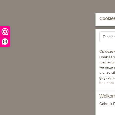
Cookies
Toeste
9,9
Op deze w
Cookies w
media-fun
we onze s
u onze si
gegevens 
hen hebt 
Welkom 
Gebruik P