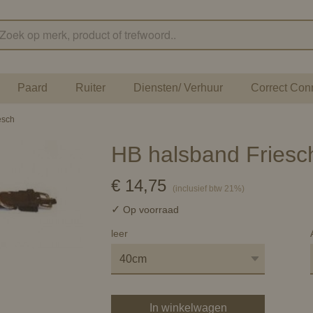
Paard
Ruiter
Diensten/ Verhuur
Correct Con
esch
HB halsband Friesc
€ 14,75
(inclusief btw 21%)
✓
Op voorraad
leer
In winkelwagen