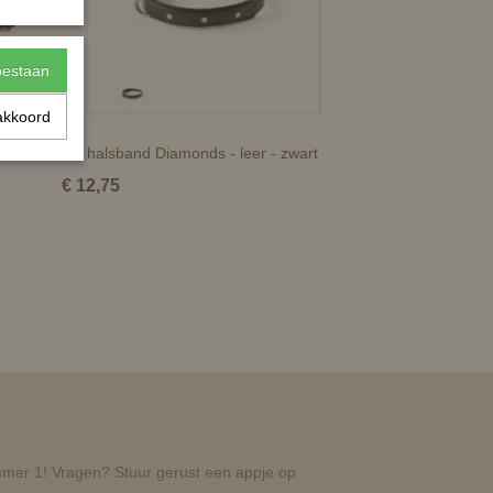
toestaan
akkoord
HB halsband Diamonds - leer - zwart
€ 12,75
nummer 1! Vragen? Stuur gerust een appje op