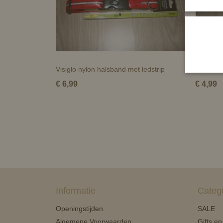
Visiglo nylon halsband met ledstrip
Nylon ha
€ 6,99
€ 4,99
Informatie
Categ
Openingstijden
SALE
Algemene Voorwaarden
Gifts e