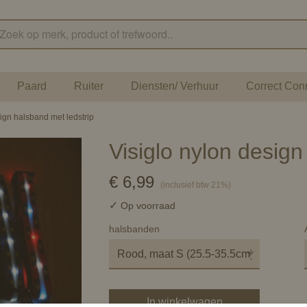
Paard
Ruiter
Diensten/ Verhuur
Correct Con
sign halsband met ledstrip
Visiglo nylon design
€ 6,99
(inclusief btw 21%)
✓
Op voorraad
halsbanden
In winkelwagen