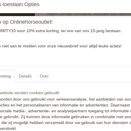
 toestaan Opties
Hippe, stevige halsband. Voorzien van opvall
op Onlinehorseoutlet!
Eenvoudig te bedienen.
ARTY10 voor 10% extra korting, ter ere van ons 10-jarig bestaan.
Kleur geel, rood en paars.
Reacties
e niet aan te melden voor onze nieuwsbrief voor altijd leuke acties!
mming
Details
Over
ebsite worden cookies gebruikt
orden door ons gebruikt voor verkeersanalyse, het aanbieden van soc
cties en het personaliseren van informatie en advertenties. Daarnaast
ociale media-, advertentie- en analysepartners toegang tot informatie
te gebruikt. Zij kunnen deze informatie gebruiken in combinatie met an
die zij mogelijk hebben verzameld door uw gebruik van hun diensten o
verstrekt.