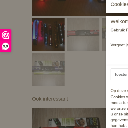
Cookies
Welkom 
Gebruik P
Vergeet j
9,9
Toeste
Op deze w
Cookies w
Ook interessant
media-fun
we onze s
u onze si
gegevens 
hen hebt 