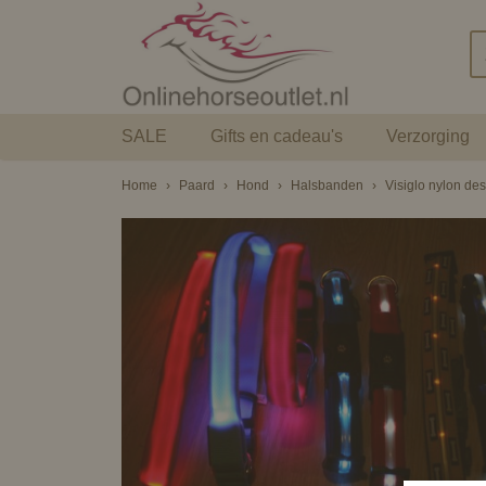
SALE
Gifts en cadeau's
Verzorging
Home
›
Paard
›
Hond
›
Halsbanden
›
Visiglo nylon de