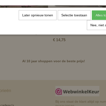
Later opnieuw tonen
Selectie toestaan
Alles 
Nee, niet 
lsband met ledverlichting
HB halsband Friesch
€ 14,75
Al 10 jaar shoppen voor de beste prijs!
orieën
Bij ons staat de klant altijd op 
n cadeau's