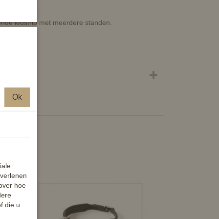
ende ledstrip met meerdere standen.
Ok
iale
 verlenen
 over hoe
dere
f die u