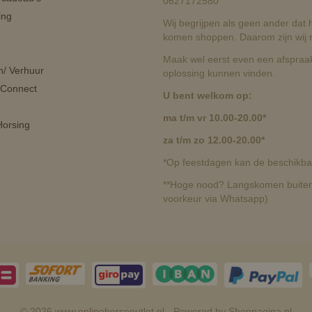
0627172580
ing
Wij begrijpen als geen ander dat he
komen shoppen. Daarom zijn wij r
Maak wel eerst even een afspraak
n/ Verhuur
oplossing kunnen vinden.
 Connect
U bent welkom op:
ma t/m vr 10.00-20.00*
orsing
za t/m zo 12.00-20.00*
*Op feestdagen kan de beschikbaa
**Hoge nood? Langskomen buiten 
voorkeur via Whatsapp)
© 2026 www.onlinehorseoutlet.nl - Powered by Shoppagina.nl