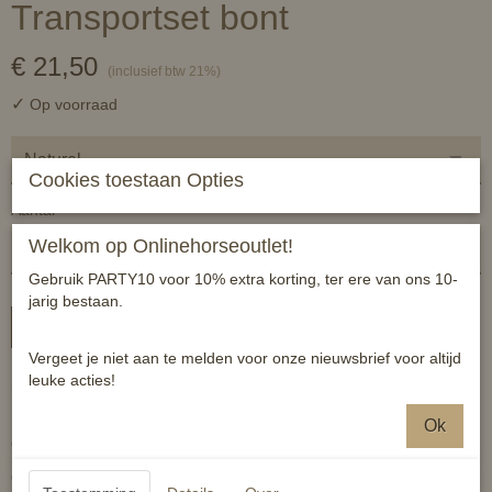
Transportset bont
€ 21,50
(inclusief btw 21%)
✓
Op voorraad
Cookies toestaan Opties
Aantal
Welkom op Onlinehorseoutlet!
Gebruik PARTY10 voor 10% extra korting, ter ere van ons 10-
jarig bestaan.
In winkelwagen
Vergeet je niet aan te melden voor onze nieuwsbrief voor altijd
leuke acties!
Set van 4 lamsvellen bontjes.
Biedt extra comfort tijdens transport en beschermt paarden met
Ok
een gevoelige huid.
One size.