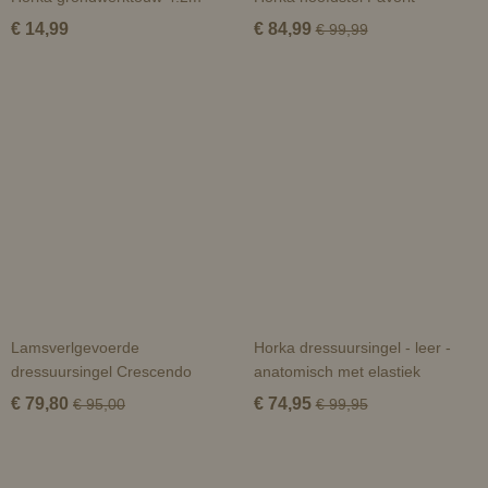
€ 14,99
€ 84,99
€ 99,99
Lamsverlgevoerde
Horka dressuursingel - leer -
dressuursingel Crescendo
anatomisch met elastiek
€ 79,80
€ 74,95
€ 95,00
€ 99,95