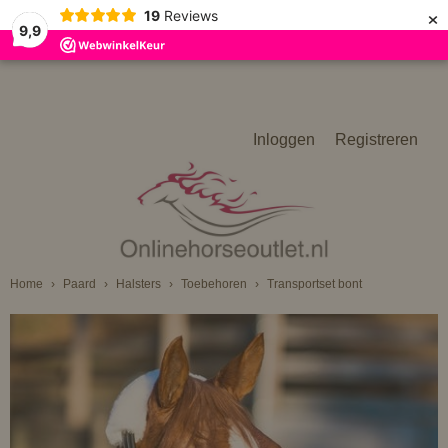
×
19
Reviews
9,9
Inloggen
Registreren
Home
›
Paard
›
Halsters
›
Toebehoren
›
Transportset bont