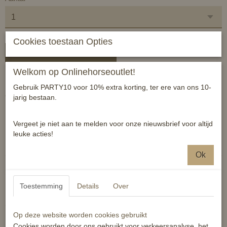
Cookies toestaan Opties
In winkelwagen
Welkom op Onlinehorseoutlet!
Halstertouwen in diverse kleuren.
Gebruik PARTY10 voor 10% extra korting, ter ere van ons 10-
Geef bij de bestelling in de opmerking 2 voorkeurskleuren aan.
jarig bestaan.
Vergeet je niet aan te melden voor onze nieuwsbrief voor altijd
Reacties
leuke acties!
Ok
Toestemming
Details
Over
Ook interessant
Op deze website worden cookies gebruikt
Cookies worden door ons gebruikt voor verkeersanalyse, het