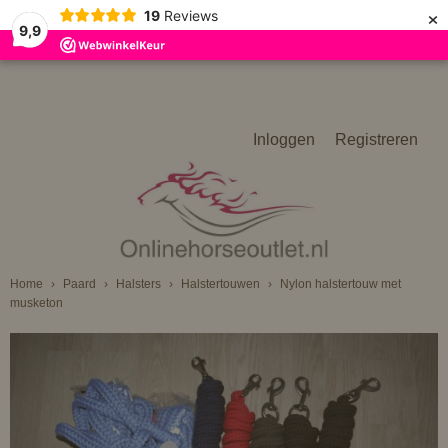
×
19
Reviews
9,9
Inloggen
Registreren
Home
›
Paard
›
Halsters
›
Halstertouwen
›
Nylon halstertouw met
musketon