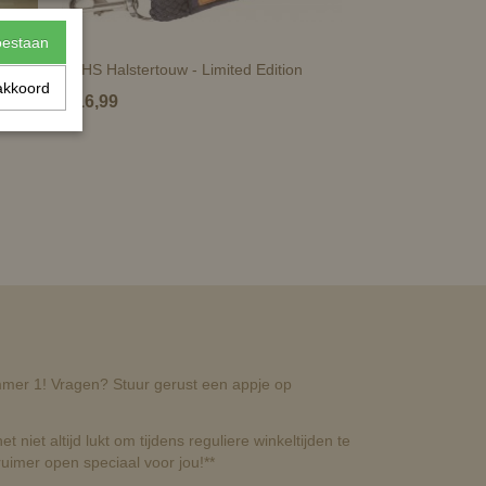
toestaan
KNHS Halstertouw - Limited Edition
akkoord
€ 16,99
nummer 1! Vragen? Stuur gerust een appje op
t niet altijd lukt om tijdens reguliere winkeltijden te
uimer open speciaal voor jou!**