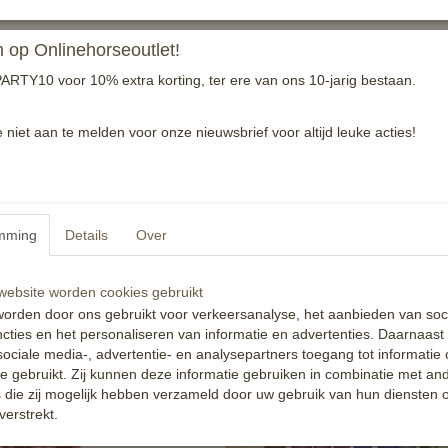
Voorbrenglijn van soft longe
op Onlinehorseoutlet!
ARTY10 voor 10% extra korting, ter ere van ons 10-jarig bestaan.
Reacties
e niet aan te melden voor onze nieuwsbrief voor altijd leuke acties!
mming
Details
Over
ebsite worden cookies gebruikt
orden door ons gebruikt voor verkeersanalyse, het aanbieden van soc
cties en het personaliseren van informatie en advertenties. Daarnaast
ociale media-, advertentie- en analysepartners toegang tot informatie
te gebruikt. Zij kunnen deze informatie gebruiken in combinatie met an
die zij mogelijk hebben verzameld door uw gebruik van hun diensten o
verstrekt.