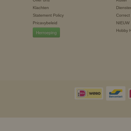
Over ons
Ruiter
Klachten
Dienste
Statement Policy
Correct
Pricavybeleid
NIEUW
Hobby H
Herroeping