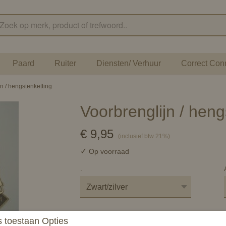
Paard
Ruiter
Diensten/ Verhuur
Correct Con
n / hengstenketting
Voorbrenglijn / heng
€ 9,95
(inclusief btw 21%)
✓
Op voorraad
.
 toestaan Opties
In winkelwagen