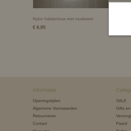
Nylon halstertouw met musketon
Halstert
€ 6,95
€ 7,95
Informatie
Categ
Openingstijden
SALE
Algemene Voorwaarden
Gifts e
Retourneren
Verzorg
Contact
Paard