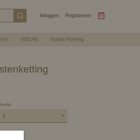
Inloggen
Registreren
nect
NIEUW
Hobby Horsing
stenketting
Aantal