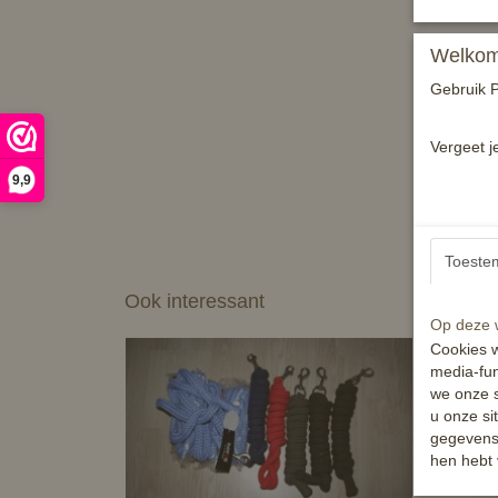
Welkom 
Gebruik P
Vergeet j
9,9
Toeste
Ook interessant
Op deze w
Cookies w
media-fun
we onze s
u onze si
gegevens 
hen hebt 