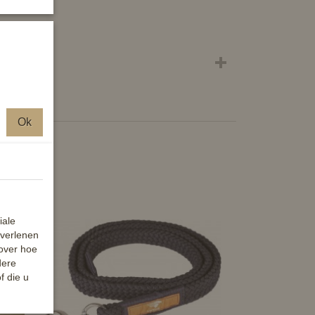
Ok
iale
 verlenen
 over hoe
dere
f die u