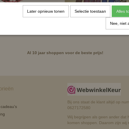
Later opnieuw tonen
Selectie toestaan
Alles 
ouw Polo Classic
HKM halstertouw gemeleerd
Nee, niet 
€ 6,95
Al 10 jaar shoppen voor de beste prijs!
orieën
Bij ons staat de klant altijd op 
n cadeau's
0627172580
ing
Wij begrijpen als geen ander dat he
komen shoppen. Daarom zijn wij r