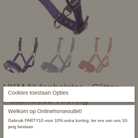
HKM Nylonhalster - Glitter -
Cookies toestaan Opties
Polarfleece voering
Welkom op Onlinehorseoutlet!
€ 14,95
(inclusief btw 21%)
Gebruik PARTY10 voor 10% extra korting, ter ere van ons 10-
✓
Op voorraad
jarig bestaan.
halster