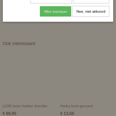
Reacties
Alles toestaan
Nee, niet akkoord
Ook interessant
LUXE leren halster Inscribe
Horka bont gevoerd
€ 69,95
€ 13,50