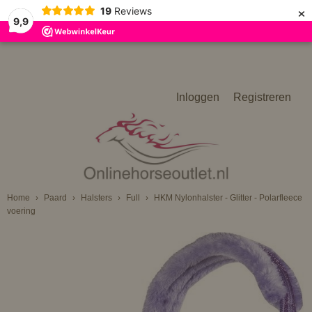
×
19
Reviews
9,9
Inloggen
Registreren
Home
›
Paard
›
Halsters
›
Full
›
HKM Nylonhalster - Glitter - Polarfleece
voering